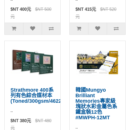
$NT 400元
$NT 500
$NT 415元
$NT 520
元
元
Strathmore 400系
韓國Mungyo
列有色綜合媒材本
Brilliant
(Toned/300gsm/462209)
Memories專家級
塊狀水彩金屬色系
..
鐵盒裝12色
#MWPH-12MT
$NT 380元
$NT 480
..
元