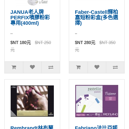
JANUA老人牌
Faber-Castell輝柏
PERFIX噴膠粉彩
嘉短粉彩盒(多色選
專用(400ml)
擇)
..
..
$NT 180元
$NT 250
$NT 280元
$NT 350
元
元
Rembrandt林布蘭
Fabriano法比亞諾