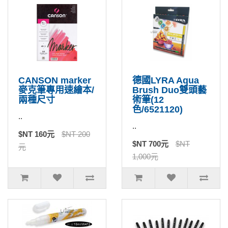
CANSON marker
德國LYRA Aqua
麥克筆專用速繪本/
Brush Duo雙頭藝
兩種尺寸
術筆(12
色/6521120)
..
..
$NT 160元
$NT 200
$NT 700元
$NT
元
1,000元