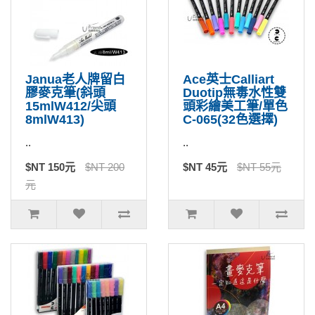
Janua老人牌留白
Ace英士Calliart
膠麥克筆(斜頭
Duotip無毒水性雙
15mlW412/尖頭
頭彩繪美工筆/單色
8mlW413)
C-065(32色選擇)
..
..
$NT 150元
$NT 200
$NT 45元
$NT 55元
元