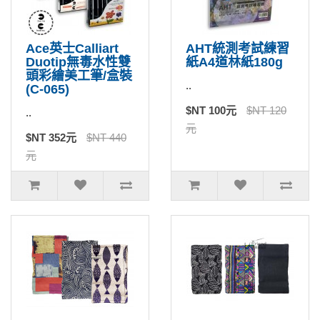
Ace英士Calliart
AHT統測考試練習
Duotip無毒水性雙
紙A4道林紙180g
頭彩繪美工筆/盒裝
..
(C-065)
$NT 100元
$NT 120
..
元
$NT 352元
$NT 440
元