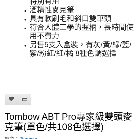
特別有用
酒精性麥克筆
具有軟刷毛和斜口雙筆頭
符合人體工學的握柄，長時間使
用不費力
另售5支入盒裝，有灰/黃/綠/藍/
紫/粉紅/紅/橘 8種色調選擇
Tombow ABT Pro專家級雙頭麥
克筆(單色/共108色選擇)
廠商：
Tombow