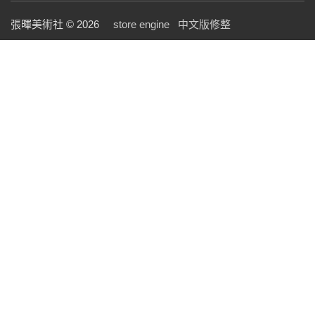
張暉美術社 © 2026
store engine
中文版修整