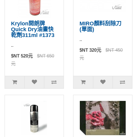
Krylon開朗牌
MIRO顏料刮除刀
Quick Dry油畫快
(單面)
乾劑311ml #1373
..
..
$NT 320元
$NT 450
$NT 520元
$NT 650
元
元