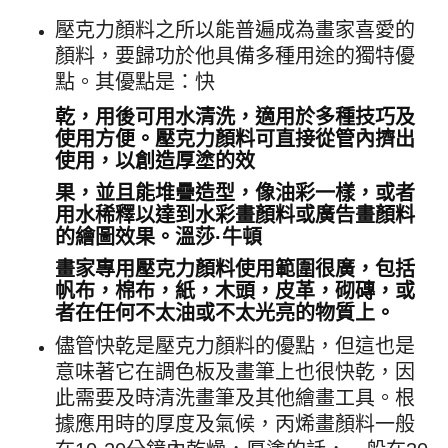
壓克力顏料之所以能普遍成為畫家喜愛的
顏料，要歸功於他具備多種用途的獨特優
點。其優點是：快
乾，用後可用水清洗，適用於多種技巧及
使用方便。壓克力顏料可直接從管內擠出
使用，以創造厚塗的效
果，並且能堆疊造型，像油彩一樣，或者
用水稀釋以達到水彩畫顏料或廣告畫顏料
的繪圖效果。溫莎·牛頓
畫家專用壓克力顏料使用範圍很廣，包括
帆布，棉布，紙，木頭，皮革，砌磚，或
者在任何不太油或不太光亮的物質上。
儘管快乾是壓克力顏料的優點，但這也是
意味著它在調色板及畫筆上也很快乾，因
此需要及時清洗畫筆及其他繪畫工具。
根
據應用時的厚度及氣候，丙烯畫顏料一般