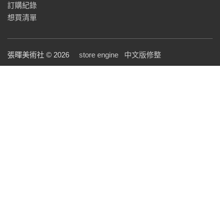
訂購紀錄
想買清單
張暉美術社 © 2026
store engine
中文版修整