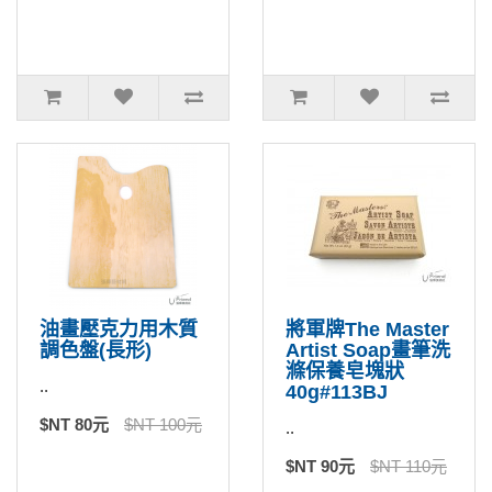
油畫壓克力用木質
將軍牌The Master
調色盤(長形)
Artist Soap畫筆洗
滌保養皂塊狀
..
40g#113BJ
$NT 80元
$NT 100元
..
$NT 90元
$NT 110元