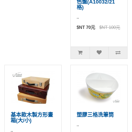
色盤(A10032/21
格)
..
$NT 70元
$NT 100元
基本款木製方形畫
塑膠三格洗筆筒
箱(大/小)
..
..