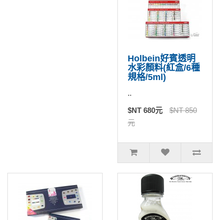
Holbein好賓透明
水彩顏料(紅盒/6種
規格/5ml)
..
$NT 680元
$NT 850
元