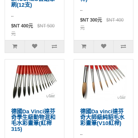
刷(12支)
..
..
$NT 300元
$NT 400
$NT 400元
$NT 500
元
元
德國Da Vinci達芬
德國Da vinci達芬
奇學生級動物混和
奇大師級純貂毛水
毛水彩畫筆(紅桿
彩畫筆(V10紅桿)
315)
..