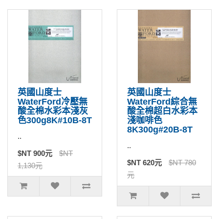
英國山度士
英國山度士
WaterFord冷壓無
WaterFord綜合無
酸全棉水彩本淺灰
酸全棉超白水彩本
色300g8K#10B-8T
淺咖啡色
8K300g#20B-8T
..
..
$NT 900元
$NT
$NT 620元
$NT 780
1,130元
元