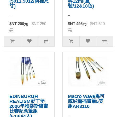
(5011.5012/兩種尺
料12ml(盒
寸)
裝/12&18色)
..
..
$NT 200元
$NT 250
$NT 495元
$NT 620
元
元
EDINBURGH
Macro Wave馬可
REALISM愛丁堡
威尼龍插畫筆5支
2006年雅蒂斯繪畫
組AR8110
比賽紀念筆組
..
(E140/4入)