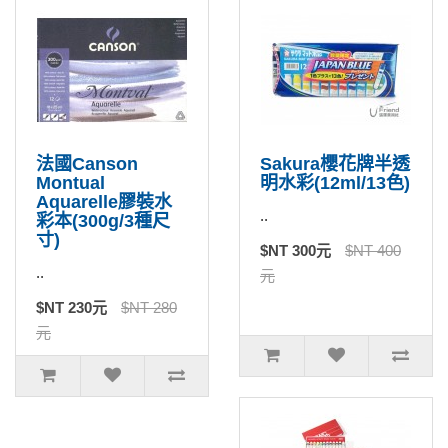
法國Canson
Sakura櫻花牌半透
Montual
明水彩(12ml/13色)
Aquarelle膠裝水
..
彩本(300g/3種尺
寸)
$NT 300元
$NT 400
..
元
$NT 230元
$NT 280
元