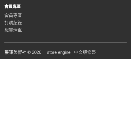
會員專區
會員專區
訂購紀錄
想買清單
張暉美術社 © 2026
store engine
中文版修整