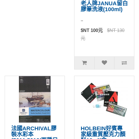
老人牌JANUA留白
膠筆洗液(100ml)
..
$NT 100元
$NT 130
元
法國ARCHIVAL膠
HOLBEIN好賓專
裝水彩本
家級重質壓克力顏