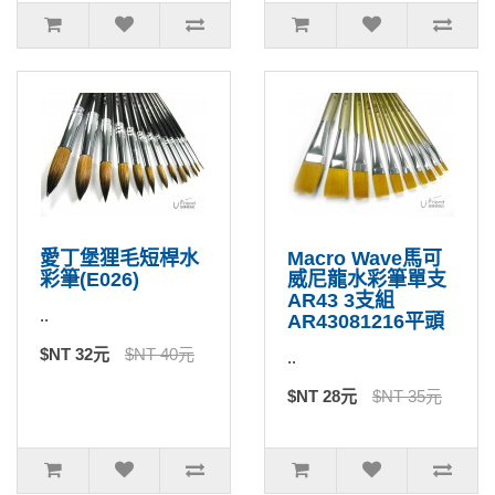
愛丁堡狸毛短桿水
Macro Wave馬可
彩筆(E026)
威尼龍水彩筆單支
AR43 3支組
..
AR43081216平頭
$NT 32元
$NT 40元
..
$NT 28元
$NT 35元