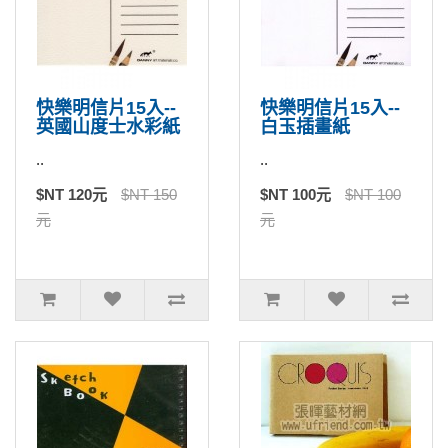
快樂明信片15入--
快樂明信片15入--
英國山度士水彩紙
白玉插畫紙
..
..
$NT 120元
$NT 150
$NT 100元
$NT 100
元
元