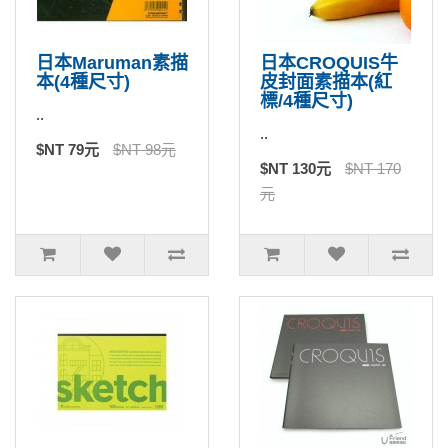
日本Maruman素描
日本CROQUIS牛
本(4種尺寸)
皮封面素描本(紅
標/4種尺寸)
..
..
$NT 79元
$NT 98元
$NT 130元
$NT 170
元