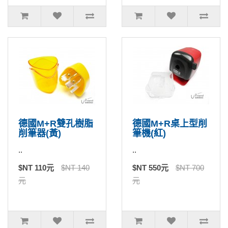
德國M+R雙孔樹脂
德國M+R桌上型削
削筆器(黃)
筆機(紅)
..
..
$NT 110元
$NT 140
$NT 550元
$NT 700
元
元