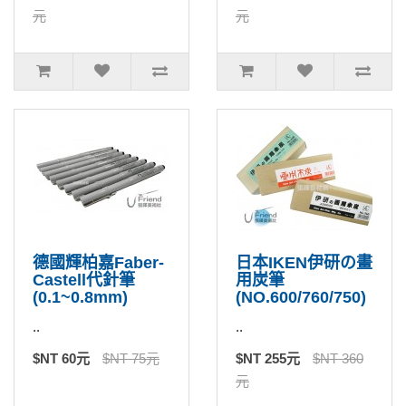
元
元
德國輝柏嘉Faber-
日本IKEN伊研の畫
Castell代針筆
用炭筆
(0.1~0.8mm)
(NO.600/760/750)
..
..
$NT 60元
$NT 75元
$NT 255元
$NT 360
元