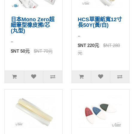
日本Mono Zero超
HCS草圖紙寬12寸
細筆型橡皮擦/芯
長50Y(黃/白)
(丸型)
..
..
$NT 220元
$NT 280
$NT 50元
$NT 70元
元