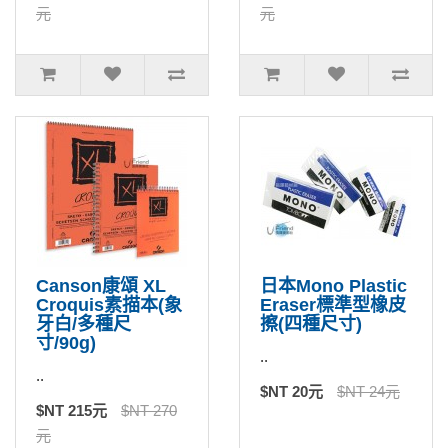
元
元
Canson康頌 XL
日本Mono Plastic
Croquis素描本(象
Eraser標準型橡皮
牙白/多種尺
擦(四種尺寸)
寸/90g)
..
..
$NT 20元
$NT 24元
$NT 215元
$NT 270
元