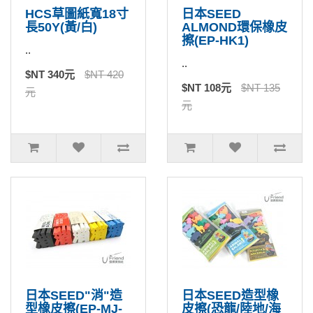
HCS草圖紙寬18寸
日本SEED
長50Y(黃/白)
ALMOND環保橡皮
擦(EP-HK1)
..
..
$NT 340元
$NT 420
$NT 108元
$NT 135
元
元
日本SEED"消"造
日本SEED造型橡
型橡皮擦(EP-MJ-
皮擦(恐龍/陸地/海