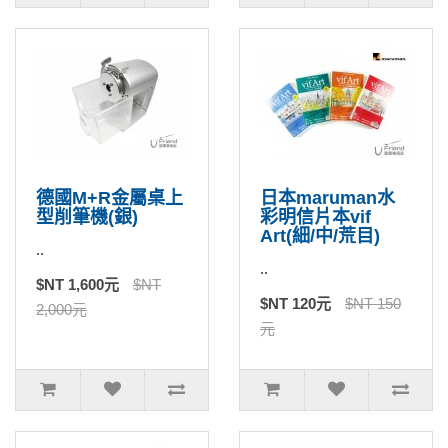
德國M+R金屬桌上
日本maruman水
型削筆機(銀)
彩明信片本vif
Art(細/中/荒目)
..
..
$NT 1,600元
$NT
$NT 120元
$NT 150
2,000元
元