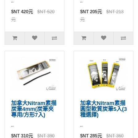
..
..
$NT 420元
$NT 520
$NT 205元
$NT 213
元
元
加拿大Nitram素描
加拿大Nitram素描
炭筆4mm(炭筆夾
圓型軟質炭筆5入(3
專用/方形7入)
種選擇)
..
..
$NT 310元
$NT 390
$NT 285元
$NT 360