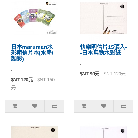
日本maruman水
快樂明信片15張入-
彩明信片本(水墨/
-日本馬勒水彩紙
顏彩)
..
..
$NT 90元
$NT 120元
$NT 120元
$NT 150
元