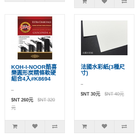
KOH-I-NOOR酷喜
法國水彩紙(3種尺
樂圓形炭精條軟硬
寸)
組合4入#K8694
..
..
$NT 30元
$NT 40元
$NT 260元
$NT 320
元