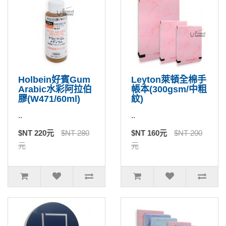
Holbein好賓Gum
Leyton萊頓全棉手
Arabic水彩阿拉伯
帳本(300gsm/中粗
膠(W471/60ml)
紋)
..
..
$NT 220元
$NT 280
$NT 160元
$NT 200
元
元