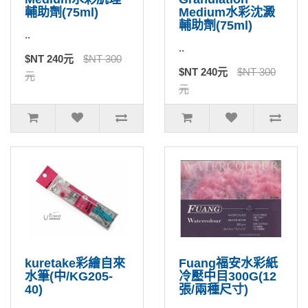
輔助劑(75ml)
Medium水彩沈澱
輔助劑(75ml)
..
..
$NT 240元
$NT 300
$NT 240元
$NT 300
元
元
kuretake彩繪自來
Fuang福安水彩紙
水筆(中/KG205-
冷壓中目300G(12
40)
張/兩種尺寸)