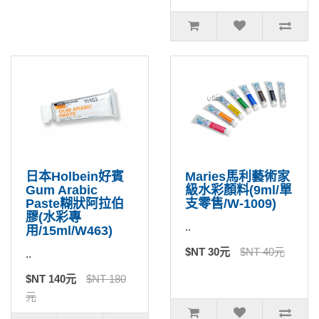
日本Holbein好賓
Maries馬利藝術家
Gum Arabic
級水彩顏料(9ml/單
Paste糊狀阿拉伯
支零售/W-1009)
膠(水彩專
..
用/15ml/W463)
$NT 30元
$NT 40元
..
$NT 140元
$NT 180
元