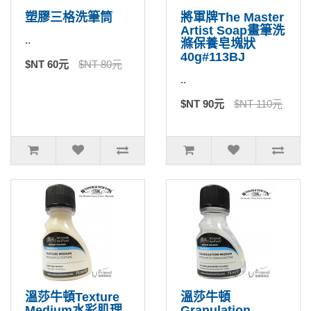
塑膠三格洗筆筒
將軍牌The Master
Artist Soap畫筆洗
..
滌保養皂塊狀
40g#113BJ
$NT 60元
$NT 80元
..
$NT 90元
$NT 110元
溫莎牛頓Texture
溫莎牛頓
Medium水彩肌理
Granulation