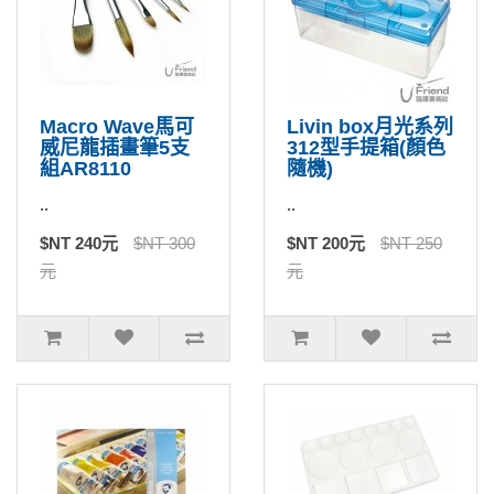
Macro Wave馬可
Livin box月光系列
威尼龍插畫筆5支
312型手提箱(顏色
組AR8110
隨機)
..
..
$NT 240元
$NT 300
$NT 200元
$NT 250
元
元