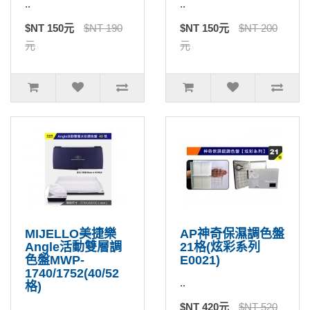
..
..
$NT 150元
$NT 190
$NT 150元
$NT 200
元
元
MIJELLO美捷樂
AP神奇保濕調色盤
Angle活動雙層調
21格(炫彩系列
色盤MWP-
E0021)
1740/1752(40/52
..
格)
$NT 420元
$NT 520
..