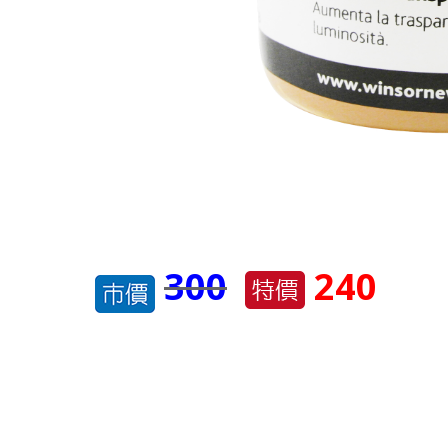
300
240