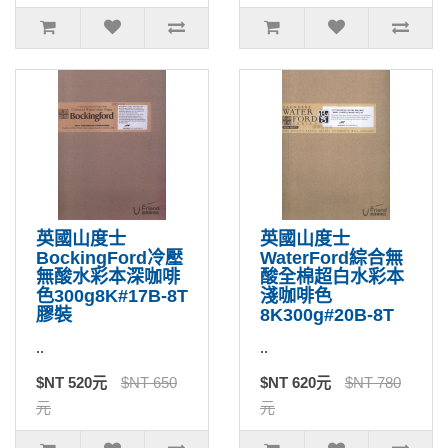
英國山度士
英國山度士
BockingFord冷壓
WaterFord綜合無
無酸水彩本深咖啡
酸全棉超白水彩本
色300g8K#17B-8T
淺咖啡色
膠裝
8K300g#20B-8T
..
..
$NT 520元
$NT 650
$NT 620元
$NT 780
元
元