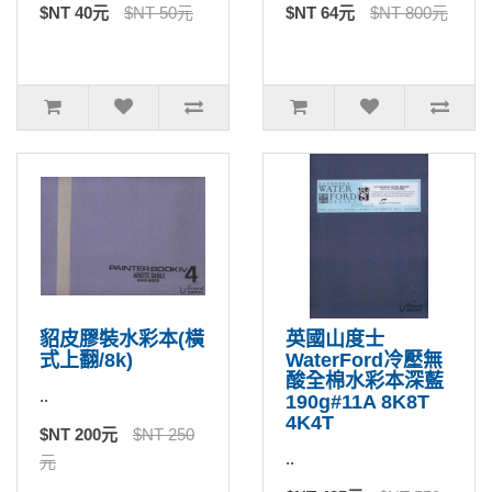
$NT 40元
$NT 50元
$NT 64元
$NT 800元
貂皮膠裝水彩本(橫
英國山度士
式上翻/8k)
WaterFord冷壓無
酸全棉水彩本深藍
..
190g#11A 8K8T
4K4T
$NT 200元
$NT 250
..
元