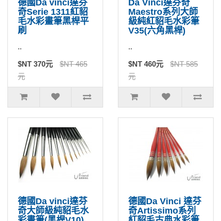
德國Da vinci達芬
Da Vinci達芬奇
奇Serie 1311紅貂
Maestro系列大師
毛水彩畫筆黑桿平
級純紅貂毛水彩筆
刷
V35(六角黑桿)
..
..
$NT 370元
$NT 465
$NT 460元
$NT 585
元
元
德國Da vinci達芬
德國Da Vinci 達芬
奇大師級純貂毛水
奇Artissimo系列
彩畫筆(黑桿V10)
紅貂毛古典水彩筆