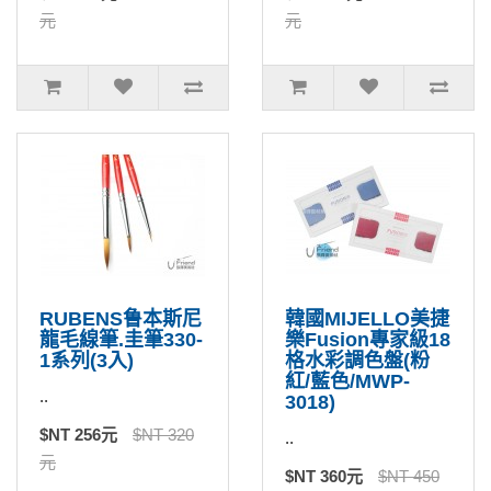
元
元
RUBENS鲁本斯尼
韓國MIJELLO美捷
龍毛線筆.圭筆330-
樂Fusion專家級18
1系列(3入)
格水彩調色盤(粉
紅/藍色/MWP-
..
3018)
$NT 256元
$NT 320
..
元
$NT 360元
$NT 450