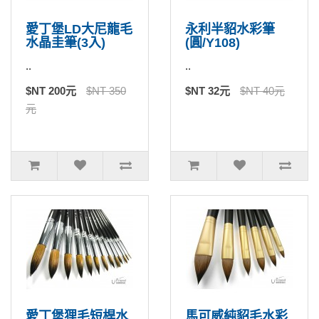
愛丁堡LD大尼龍毛
永利半貂水彩筆
水晶圭筆(3入)
(圓/Y108)
..
..
$NT 200元
$NT 350
$NT 32元
$NT 40元
元
愛丁堡狸毛短桿水
馬可威純貂毛水彩