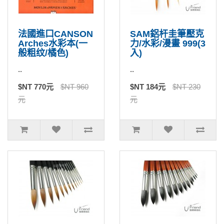
法國進口CANSON
SAM鋁杆圭筆壓克
Arches水彩本(一
力/水彩/漫畫 999(3
般粗纹/橘色)
入)
..
..
$NT 770元
$NT 960
$NT 184元
$NT 230
元
元