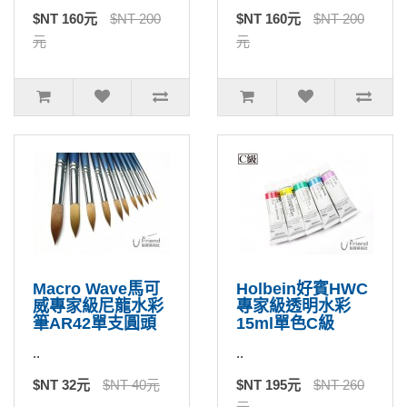
$NT 160元
$NT 200
$NT 160元
$NT 200
元
元
Macro Wave馬可
Holbein好賓HWC
威專家級尼龍水彩
專家級透明水彩
筆AR42單支圓頭
15ml單色C級
..
..
$NT 32元
$NT 40元
$NT 195元
$NT 260