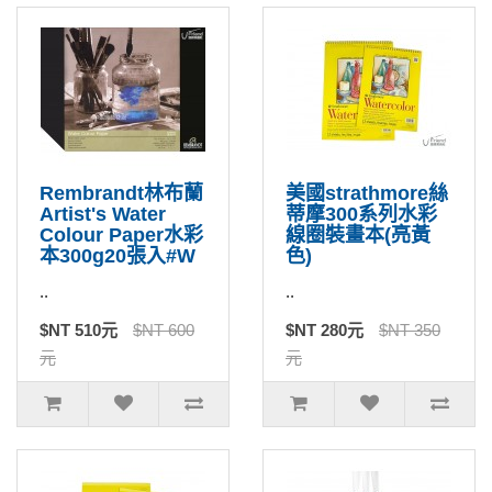
Rembrandt林布蘭
美國strathmore絲
Artist's Water
蒂摩300系列水彩
Colour Paper水彩
線圈裝畫本(亮黃
本300g20張入#W
色)
..
..
$NT 510元
$NT 600
$NT 280元
$NT 350
元
元