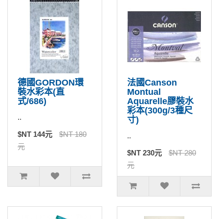
德國GORDON環
法國Canson
裝水彩本(直
Montual
式/686)
Aquarelle膠裝水
彩本(300g/3種尺
..
寸)
$NT 144元
$NT 180
..
元
$NT 230元
$NT 280
元