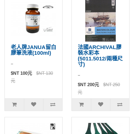
老人牌JANUA留白
法國ARCHIVAL膠
膠筆洗液(100ml)
裝水彩本
(5011.5012/兩種尺
..
寸)
$NT 100元
$NT 130
..
元
$NT 200元
$NT 250
元