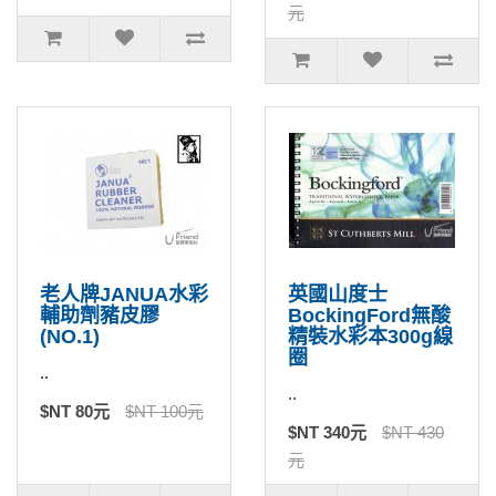
元
老人牌JANUA水彩
英國山度士
輔助劑豬皮膠
BockingFord無酸
(NO.1)
精裝水彩本300g線
圈
..
..
$NT 80元
$NT 100元
$NT 340元
$NT 430
元