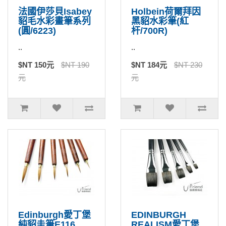
法國伊莎貝Isabey
Holbein荷爾拜因
貂毛水彩畫筆系列
黑貂水彩筆(紅
(圓/6223)
杆/700R)
..
..
$NT 150元
$NT 190
$NT 184元
$NT 230
元
元
Edinburgh愛丁堡
EDINBURGH
純貂圭筆E116
REALISM愛丁堡