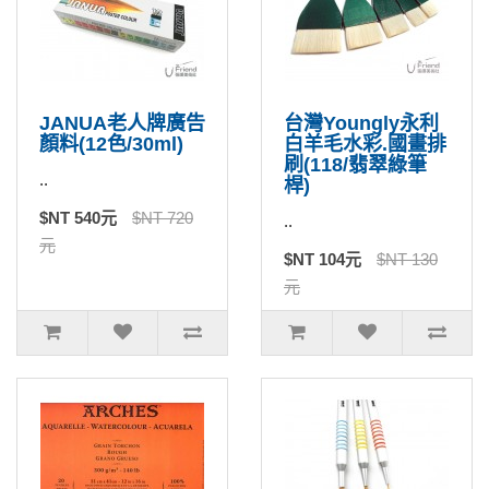
JANUA老人牌廣告
台灣Youngly永利
顏料(12色/30ml)
白羊毛水彩.國畫排
刷(118/翡翠綠筆
..
桿)
$NT 540元
$NT 720
..
元
$NT 104元
$NT 130
元