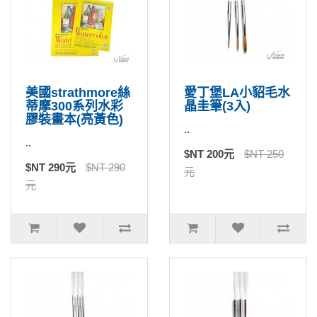
美國strathmore絲
愛丁堡LA小貂毛水
蒂摩300系列水彩
晶圭筆(3入)
膠裝畫本(亮黃色)
..
..
$NT 200元
$NT 250
$NT 290元
$NT 290
元
元