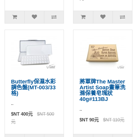
Butterfly保濕水彩
將軍牌The Master
調色盤(MT-003/33
Artist Soap畫筆洗
格)
滌保養皂塊狀
40g#113BJ
..
..
$NT 400元
$NT 500
$NT 90元
$NT 110元
元