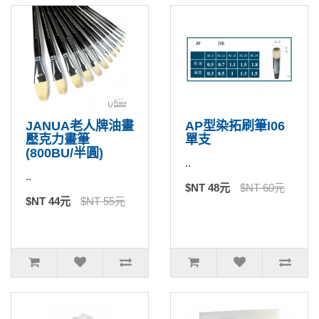
JANUA老人牌油畫
AP型染拓刷筆I06
壓克力畫筆
單支
(800BU/半圓)
..
..
$NT 48元
$NT 60元
$NT 44元
$NT 55元