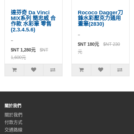
達芬奇 Da Vinci
Rococo Dagger刀
MIX系列 簡忠威 合
鋒水彩壓克力通用
作款 水彩筆 零售
畫筆(2830)
(2.3.4.5.6)
..
..
$NT 180元
$NT 230
$NT 1,280元
$NT
元
1,600元
關於我們
關於我們
付款方式
交通路線