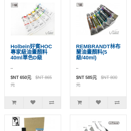
Holbein好賓HOC
REMBRANDT林布
專家級油畫顏料
蘭油畫顏料(5
40ml單色D級
級/40ml)
..
..
$NT 650元
$NT 865
$NT 585元
$NT 800
元
元