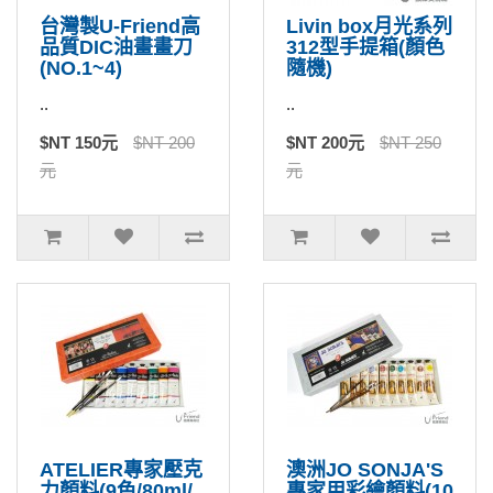
台灣製U-Friend高
Livin box月光系列
品質DIC油畫畫刀
312型手提箱(顏色
(NO.1~4)
隨機)
..
..
$NT 150元
$NT 200
$NT 200元
$NT 250
元
元
ATELIER專家壓克
澳洲JO SONJA'S
力顏料(9色/80ml/
專家用彩繪顏料(10