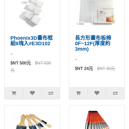
Phoenix3D畫布框
長方形畫布板棉
組9塊入#E3D102
0F~12F(厚度約
3mm)
..
..
$NT 500元
$NT 630
$NT 24元
$NT 30元
元