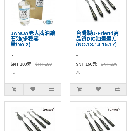
JANUA老人牌油繪
台灣製U-Friend高
石油(多種容
品質DIC油畫畫刀
量/No.2)
(NO.13.14.15.17)
..
..
$NT 100元
$NT 150
$NT 150元
$NT 200
元
元