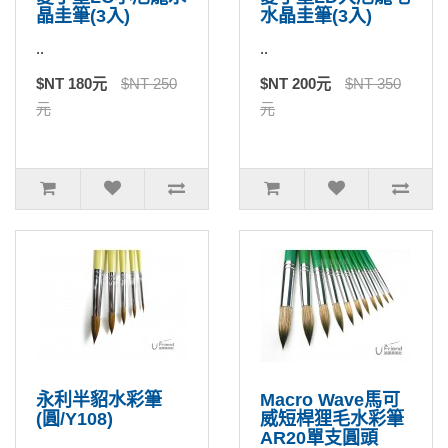
晶圭筆(3入)
水晶圭筆(3入)
..
..
$NT 180元
$NT 250
$NT 200元
$NT 350
元
元
永利半貂水彩筆
Macro Wave馬可
(圓/Y108)
威短桿狸毛水彩筆
AR20單支圓頭