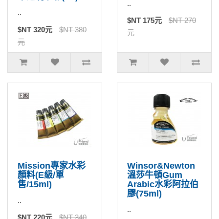
..
..
$NT 175元
$NT 270
$NT 320元
$NT 380
元
元
Mission專家水彩
Winsor&Newton
顏料(E級/單
溫莎牛頓Gum
售/15ml)
Arabic水彩阿拉伯
膠(75ml)
..
..
$NT 220元
$NT 340