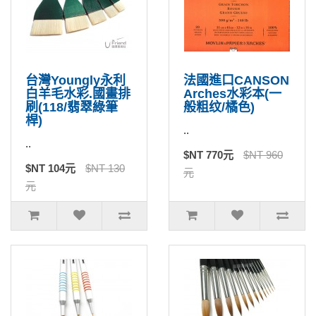
台灣Youngly永利
法國進口CANSON
白羊毛水彩.國畫排
Arches水彩本(一
刷(118/翡翠綠筆
般粗纹/橘色)
桿)
..
..
$NT 770元
$NT 960
$NT 104元
$NT 130
元
元