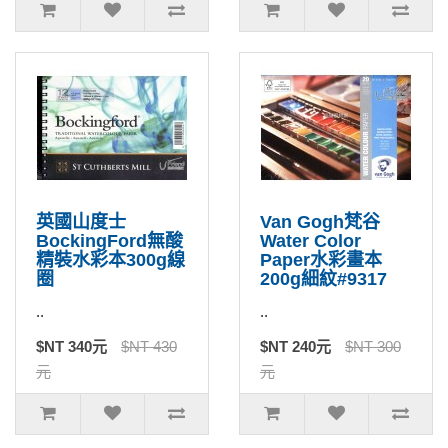
英國山度士
Van Gogh梵谷
BockingFord無酸
Water Color
精裝水彩本300g線
Paper水彩畫本
圈
200g細紋#9317
..
..
$NT 340元
$NT 430
$NT 240元
$NT 300
元
元