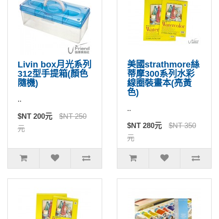
Livin box月光系列
美國strathmore絲
312型手提箱(顏色
蒂摩300系列水彩
隨機)
線圈裝畫本(亮黃
色)
..
..
$NT 200元
$NT 250
$NT 280元
$NT 350
元
元