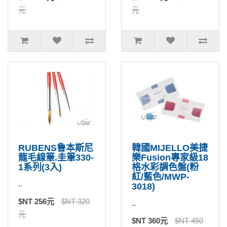
元
元
RUBENS鲁本斯尼
韓國MIJELLO美捷
龍毛線筆.圭筆330-
樂Fusion專家級18
1系列(3入)
格水彩調色盤(粉
紅/藍色/MWP-
..
3018)
$NT 256元
$NT 320
..
元
$NT 360元
$NT 450