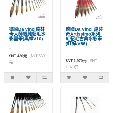
德國Da vinci達芬
德國Da Vinci 達芬
奇大師級純貂毛水
奇Artissimo系列
彩畫筆(黑桿V10)
紅貂毛古典水彩筆
(紅桿/V66)
..
..
$NT 420元
$NT 530
$NT 1,970元
$NT
元
1,970元