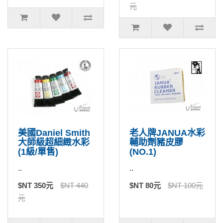
元
美國Daniel Smith
老人牌JANUA水彩
大師級超細緻水彩
輔助劑豬皮膠
(1級/單售)
(NO.1)
..
..
$NT 350元
$NT 440
$NT 80元
$NT 100元
元