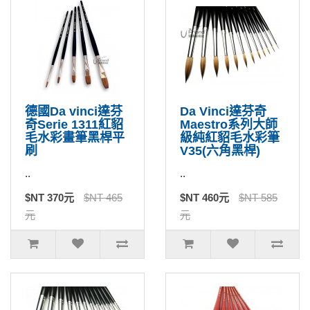
德國Da vinci達芬
Da Vinci達芬奇
奇Serie 1311紅貂
Maestro系列大師
毛水彩畫筆黑桿平
級純紅貂毛水彩筆
刷
V35(六角黑桿)
..
..
$NT 370元
$NT 465
$NT 460元
$NT 585
元
元