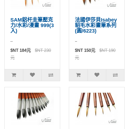
SAM鋁杆圭筆壓克
法國伊莎貝Isabey
力/水彩/漫畫 999(3
貂毛水彩畫筆系列
入)
(圓/6223)
..
..
$NT 184元
$NT 230
$NT 150元
$NT 190
元
元