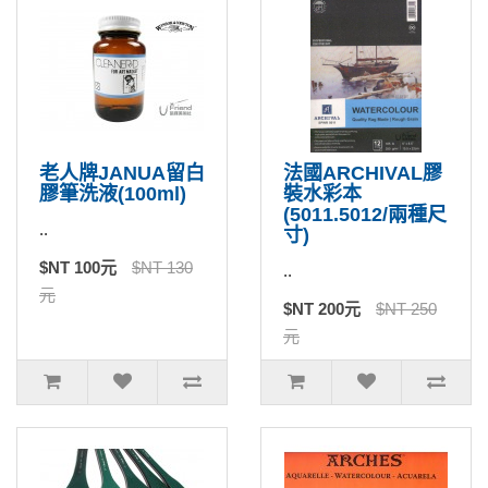
老人牌JANUA留白
法國ARCHIVAL膠
膠筆洗液(100ml)
裝水彩本
(5011.5012/兩種尺
..
寸)
$NT 100元
$NT 130
..
元
$NT 200元
$NT 250
元