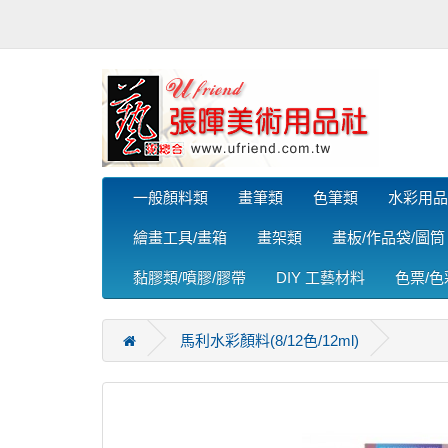
一般顏料類
畫筆類
色筆類
水彩用品
繪畫工具/畫箱
畫架類
畫板/作品袋/圖筒
黏膠類/噴膠/膠帶
DIY 工藝材料
色票/
馬利水彩顏料(8/12色/12ml)