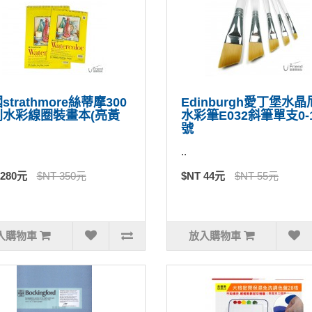
strathmore絲蒂摩300
Edinburgh愛丁堡水
列水彩線圈裝畫本(亮黃
水彩筆E032斜筆單支0-
號
..
 280元
$NT 350元
$NT 44元
$NT 55元
入購物車
放入購物車