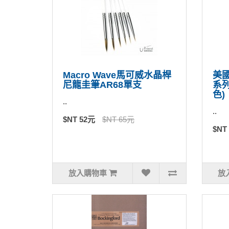
Macro Wave馬可威水晶桿
美國
尼龍圭筆AR68單支
系
色)
..
..
$NT 52元
$NT 65元
$NT
放入購物車
放