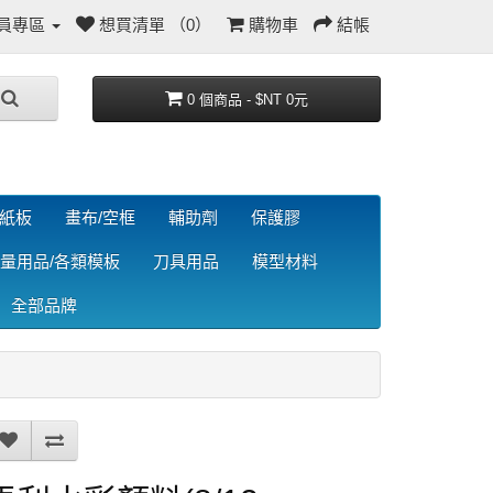
員專區
想買清單 （0）
購物車
結帳
0 個商品 - $NT 0元
/紙板
畫布/空框
輔助劑
保護膠
量用品/各類模板
刀具用品
模型材料
全部品牌