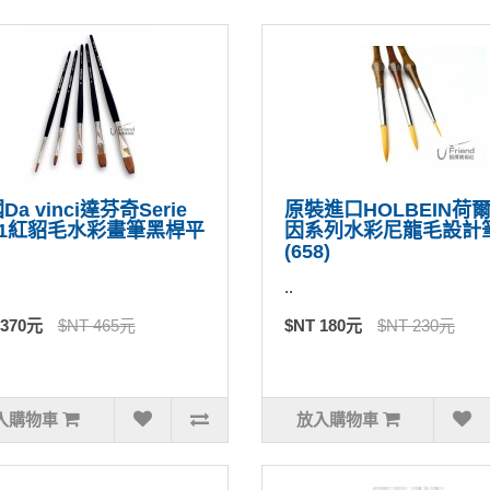
Da vinci達芬奇Serie
原裝進口HOLBEIN荷
11紅貂毛水彩畫筆黑桿平
因系列水彩尼龍毛設計
(658)
..
 370元
$NT 465元
$NT 180元
$NT 230元
入購物車
放入購物車