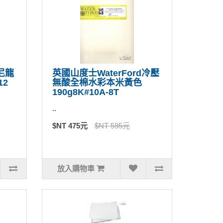
晶尼龍
英國山度士WaterFord冷壓
12
無酸全棉水彩本米黃色
190g8K#10A-8T
..
$NT 475元
$NT 595元
放入購物車