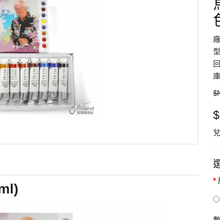
型
回
庫
$
$
兌
l)