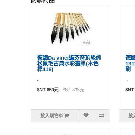
關聯商品
德國Da vinci達芬奇頂級純
德國
松鼠毛古典水彩畫筆(木色
13
桿418)
刷
..
..
$NT 650元
$NT 835元
$NT
放入購物車
放