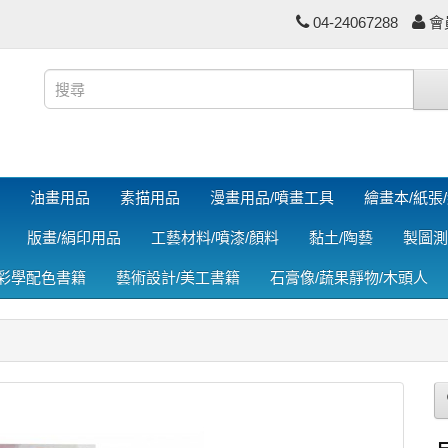
04-24067288
會
油畫用品
素描用品
漫畫用品/噴畫工具
繪畫本/紙張
版畫/絹印用品
工藝材料/噴漆/顏料
黏土/陶藝
製圖測
色彩學配色書籍
藝術設計/美工書籍
石膏像/蔬果靜物/木頭人