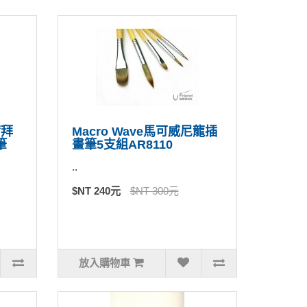
爾拜
Macro Wave馬可威尼龍插
筆
畫筆5支組AR8110
..
$NT 240元
$NT 300元
放入購物車