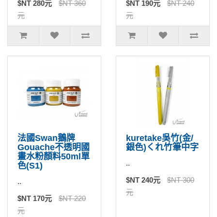
$NT 280元
$NT 360
$NT 190元
$NT 240
元
元
法國Swan鵝牌
kuretake吳竹(金/
Gouache不透明國
銀色)くれ竹筆中字
畫水粉顏料50ml單
..
色(S1)
$NT 240元
$NT 300
..
元
$NT 170元
$NT 220
元