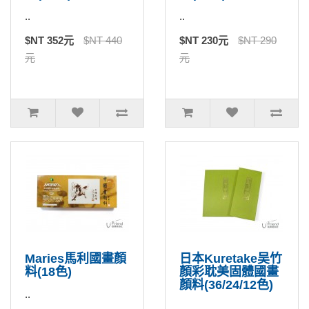
..
..
$NT 352元
$NT 440
$NT 230元
$NT 290
元
元
Maries馬利國畫顏
日本Kuretake吴竹
料(18色)
顏彩耽美固體國畫
顏料(36/24/12色)
..
..