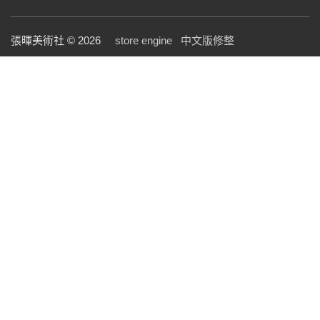
張暉美術社 © 2026
store engine
中文版修整