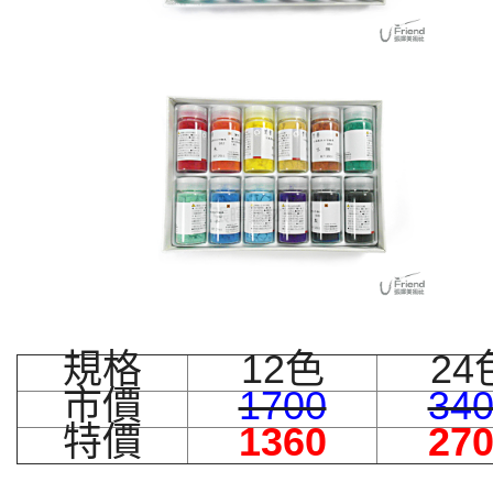
規格
12色
24
市價
1700
34
特價
1360
27