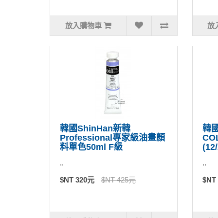
放入購物車
放
韓國ShinHan新韓
韓國
Professional專家級油畫顏
CO
料單色50ml F級
(12
..
..
$NT 320元
$NT 425元
$NT