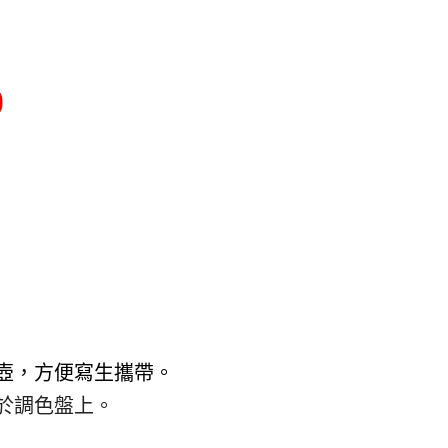
0
壺，方便寫生攜帶。
於調色盤上。