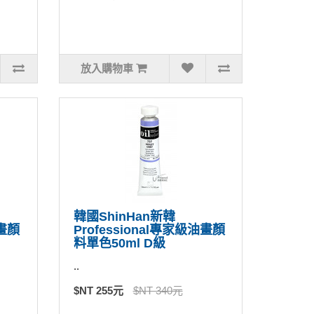
放入購物車
韓國ShinHan新韓
油畫顏
Professional專家級油畫顏
料單色50ml D級
..
$NT 255元
$NT 340元