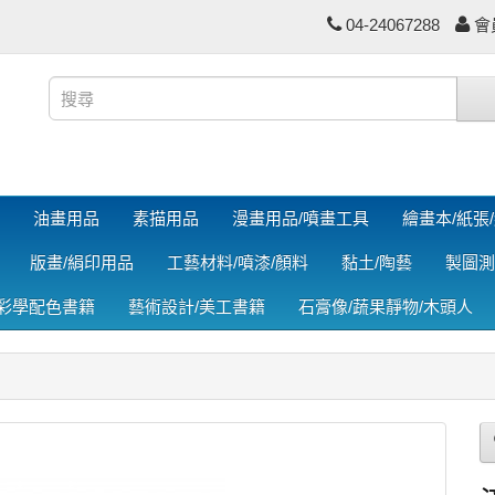
04-24067288
會
油畫用品
素描用品
漫畫用品/噴畫工具
繪畫本/紙張
版畫/絹印用品
工藝材料/噴漆/顏料
黏土/陶藝
製圖測
色彩學配色書籍
藝術設計/美工書籍
石膏像/蔬果靜物/木頭人