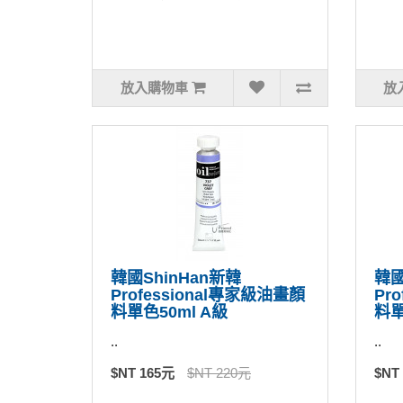
放入購物車
放
韓國ShinHan新韓
韓國
Professional專家級油畫顏
Pr
料單色50ml A級
料單
..
..
$NT 165元
$NT 220元
$NT