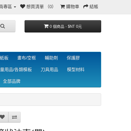
員專區
想買清單 （0）
購物車
結帳
0 個商品 - $NT 0元
/紙板
畫布/空框
輔助劑
保護膠
量用品/各類模板
刀具用品
模型材料
全部品牌