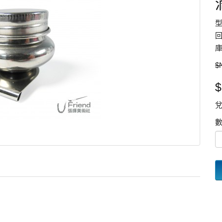
型
回
庫
$
$
兌