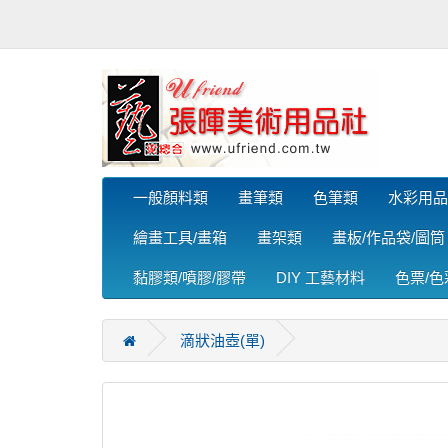
一般顏料類
畫筆類
色筆類
水彩用品
繪畫工具/畫箱
畫架類
畫板/作品袋/圖筒
黏膠類/噴膠/膠帶
DIY 工藝材料
色票/
滴狀油壺(單)