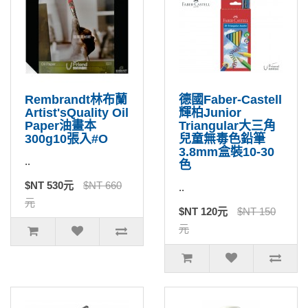
Rembrandt林布蘭
德國Faber-Castell
Artist'sQuality Oil
輝柏Junior
Paper油畫本
Triangular大三角
300g10張入#O
兒童無毒色鉛筆
3.8mm盒裝10-30
..
色
$NT 530元
$NT 660
..
元
$NT 120元
$NT 150
元