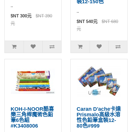
裝12-150色
..
..
$NT 300元
$NT 390
$NT 540元
$NT 680
元
元
KOH-I-NOOR酷喜
Caran D'ache卡達
樂三角桿魔術色鉛
Prismalo高級水溶
筆6色組
性色鉛筆盒裝12-
#K3408006
80色#999