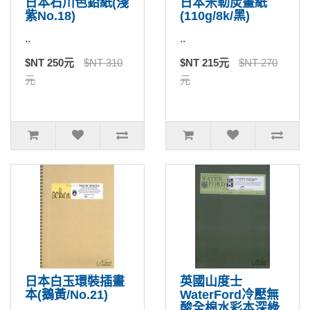
日本石川色鉛紙(淺
日本米勒炭畫紙
紫No.18)
(110g/8k/黑)
..
..
$NT 250元
$NT 310
$NT 215元
$NT 270
元
元
日本白玉環裝插畫
英國山度士
本(鵝黃/No.21)
WaterFord冷壓無
酸全棉水彩本深綠