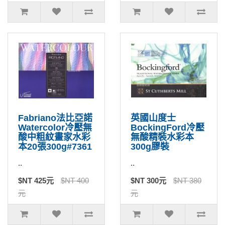
Fabriano法比亞諾
英國山度士
Watercolor冷壓無
BockingFord冷壓
酸中粗紋畫家水彩
無酸精裝水彩本
本20張300g#7361
300g膠裝
..
..
$NT 425元
$NT 400
$NT 300元
$NT 380
元
元