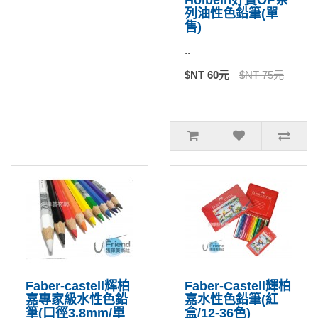
Holbein好賓OP系
列油性色鉛筆(單
售)
..
$NT 60元
$NT 75元
Faber-castell辉柏
Faber-Castell輝柏
嘉專家級水性色鉛
嘉水性色鉛筆(紅
筆(口徑3.8mm/單
盒/12-36色)