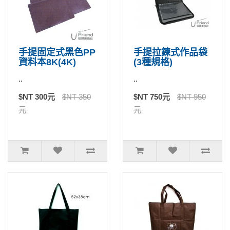
手提固定式黑色PP
手提拉鍊式作品袋
資料本8K(4K)
(3種規格)
..
..
$NT 300元
$NT 350
$NT 750元
$NT 950
元
元