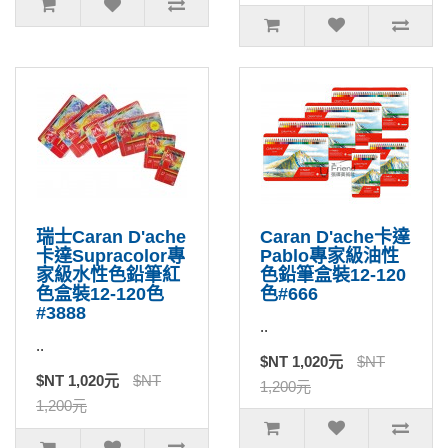
瑞士Caran D'ache
Caran D'ache卡達
卡達Supracolor專
Pablo專家級油性
家級水性色鉛筆紅
色鉛筆盒裝12-120
色盒裝12-120色
色#666
#3888
..
..
$NT 1,020元
$NT
$NT 1,020元
$NT
1,200元
1,200元