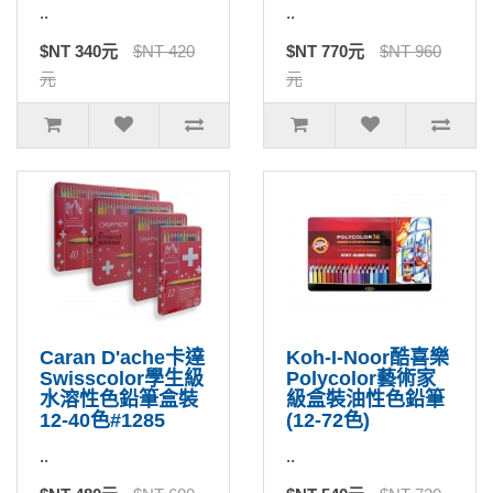
..
..
$NT 340元
$NT 420
$NT 770元
$NT 960
元
元
Caran D'ache卡達
Koh-I-Noor酷喜樂
Swisscolor學生級
Polycolor藝術家
水溶性色鉛筆盒裝
級盒裝油性色鉛筆
12-40色#1285
(12-72色)
..
..