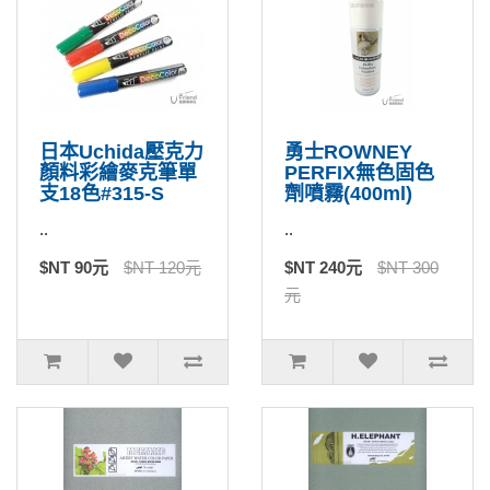
日本Uchida壓克力
勇士ROWNEY
顏料彩繪麥克筆單
PERFIX無色固色
支18色#315-S
劑噴霧(400ml)
..
..
$NT 90元
$NT 120元
$NT 240元
$NT 300
元