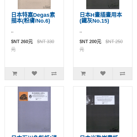
日本特嘉Degas素
日本H畫插畫用本
描本(粉膚/No.6)
(鐵灰No.15)
..
..
$NT 260元
$NT 330
$NT 200元
$NT 250
元
元