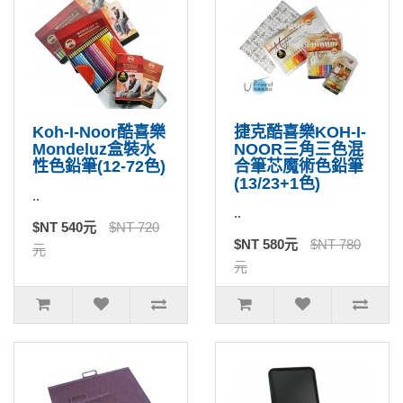
Koh-I-Noor酷喜樂
捷克酷喜樂KOH-I-
Mondeluz盒裝水
NOOR三角三色混
性色鉛筆(12-72色)
合筆芯魔術色鉛筆
(13/23+1色)
..
..
$NT 540元
$NT 720
$NT 580元
$NT 780
元
元