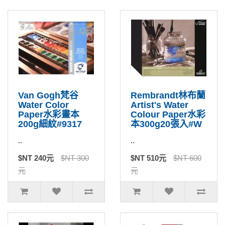
Van Gogh梵谷
Rembrandt林布蘭
Water Color
Artist's Water
Paper水彩畫本
Colour Paper水彩
200g細紋#9317
本300g20張入#W
..
..
$NT 240元
$NT 300
$NT 510元
$NT 600
元
元