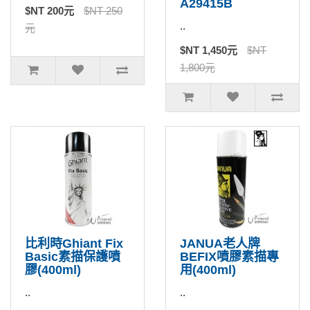
A29415B
$NT 200元
$NT 250
..
元
$NT 1,450元
$NT
1,800元
比利時Ghiant Fix
JANUA老人牌
Basic素描保護噴
BEFIX噴膠素描專
膠(400ml)
用(400ml)
..
..