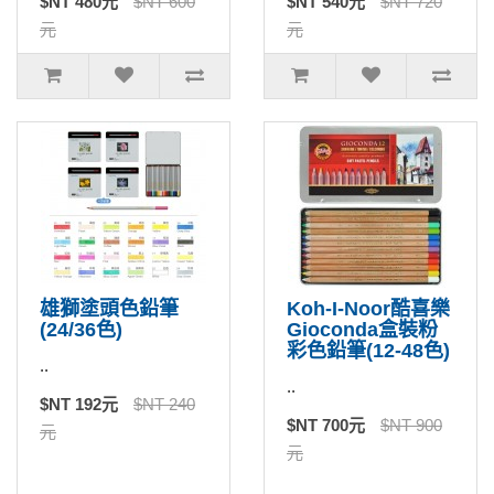
$NT 480元
$NT 600
$NT 540元
$NT 720
元
元
雄獅塗頭色鉛筆
Koh-I-Noor酷喜樂
(24/36色)
Gioconda盒裝粉
彩色鉛筆(12-48色)
..
..
$NT 192元
$NT 240
$NT 700元
$NT 900
元
元