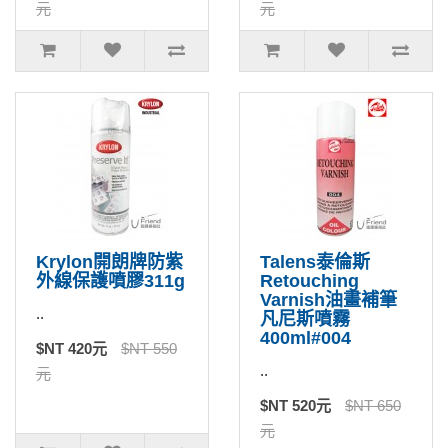
元
元
Krylon開朗牌防紫
Talens泰倫斯
外線保護噴膠311g
Retouching
Varnish油畫補筆
..
凡尼斯噴霧
400ml#004
$NT 420元
$NT 550
..
元
$NT 520元
$NT 650
元