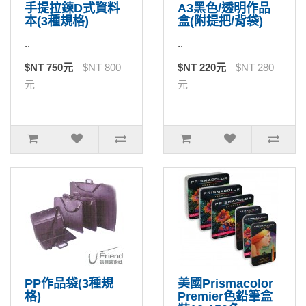
手提拉鍊D式資料
A3黑色/透明作品
本(3種規格)
盒(附提把/背袋)
..
..
$NT 750元
$NT 800
$NT 220元
$NT 280
元
元
PP作品袋(3種規
美國Prismacolor
格)
Premier色鉛筆盒