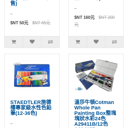
售)
..
..
$NT 160元
$NT 200
$NT 50元
$NT 65元
元
STAEDTLER施德
溫莎牛頓Cotman
樓專家級水性色鉛
Whole Pan
筆(12-36色)
Painting Box整塊
塊狀水彩24色
..
A29411B/12色