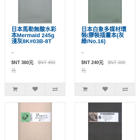
日本馬勒無酸水彩
日本白象多媒材環
本Mermaid 245g
裝/膠裝插畫本(灰
淺灰8K#03B-8T
綠/No.16)
..
..
$NT 360元
$NT 450
$NT 240元
$NT 300
元
元