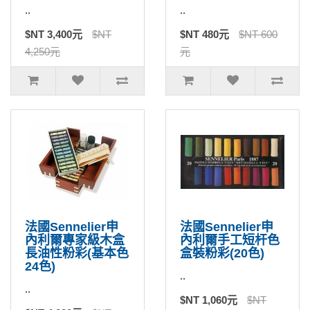
..
..
$NT 3,400元
$NT
$NT 480元
$NT 600
4,250元
元
法國Sennelier申
法國Sennelier申
內利爾專家級木盒
內利爾手工短杆色
長油性粉彩(基本色
盒裝粉彩(20色)
24色)
..
..
$NT 1,060元
$NT