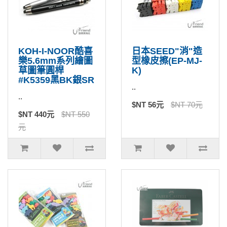
KOH-I-NOOR酷喜
日本SEED"消"造
樂5.6mm系列繪圖
型橡皮擦(EP-MJ-
草圖筆圓桿
K)
#K5359黑BK銀SR
..
..
$NT 56元
$NT 70元
$NT 440元
$NT 550
元