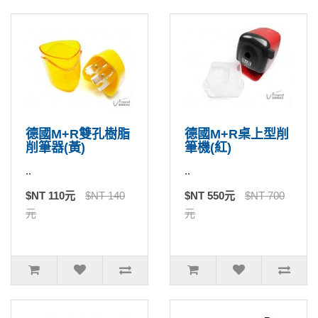
德國M+R雙孔樹脂
德國M+R桌上型削
削筆器(黃)
筆機(紅)
..
..
$NT 110元
$NT 140
$NT 550元
$NT 700
元
元