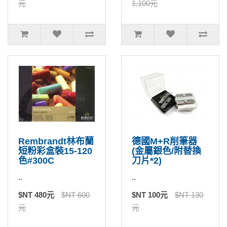
元
1,100元
Rembrandt林布蘭
德國M+R削筆器
短粉彩盒裝15-120
(金屬銀色/附替換
色#300C
刀片*2)
..
..
$NT 480元
$NT 600
$NT 100元
$NT 130
元
元