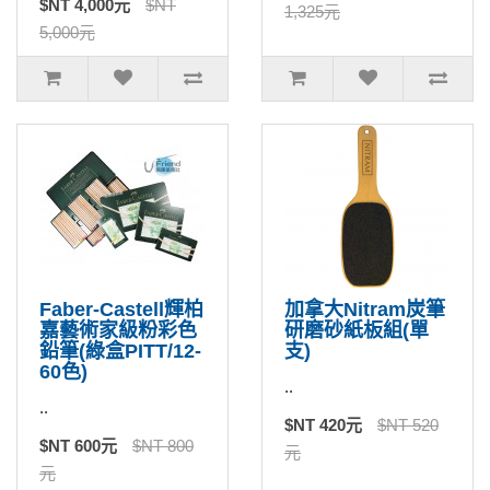
$NT 4,000元
$NT
1,325元
5,000元
Faber-Castell輝柏
加拿大Nitram炭筆
嘉藝術家級粉彩色
研磨砂紙板組(單
鉛筆(綠盒PITT/12-
支)
60色)
..
..
$NT 420元
$NT 520
$NT 600元
$NT 800
元
元