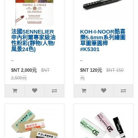
法國SENNELIER
KOH-I-NOOR酷喜
申內利爾專家級油
樂5.6mm系列繪圖
性粉彩(靜物/人物/
草圖筆圓桿
風景24色)
#K5301
..
..
$NT 2,000元
$NT
$NT 120元
$NT 150
2,500元
元