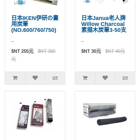
日本IKEN伊研の畫
日本Janua老人牌
用炭筆
Willow Charcoal
(NO.600/760/750)
素描木炭筆3-50支
..
..
$NT 255元
$NT 360
$NT 30元
$NT 40元
元