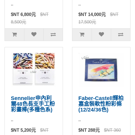
..
..
$NT 6,800元
$NT
$NT 14,000元
$NT
8,500元
17,500元
Sennelier申內利
Faber-Castell輝柏
爾48色長支手工粉
嘉盒裝軟性粉彩條
彩畫棒(多種色系)
(12/24/36色)
..
..
$NT 5,200元
$NT
$NT 288元
$NT 360