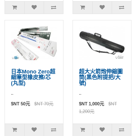
日本Mono Zero超
超大火箭炮伸縮圖
細筆型橡皮擦/芯
筒(黑色附提把/大
(丸型)
號)
..
..
$NT 50元
$NT 70元
$NT 1,000元
$NT
1,200元