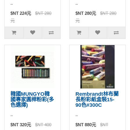
..
..
$NT 224元
$NT 280
$NT 280元
$NT 280
元
元
韓國MUNGYO韓
Rembrandt林布蘭
國專家圓桿粉彩(多
長粉彩紙盒裝15-
色選擇)
90色#300C
..
..
$NT 320元
$NT 400
$NT 880元
$NT