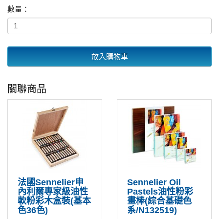
數量：
放入購物車
關聯商品
法國Sennelier申
Sennelier Oil
內利爾專家級油性
Pastels油性粉彩
軟粉彩木盒裝(基本
畫棒(綜合基礎色
色36色)
系/N132519)