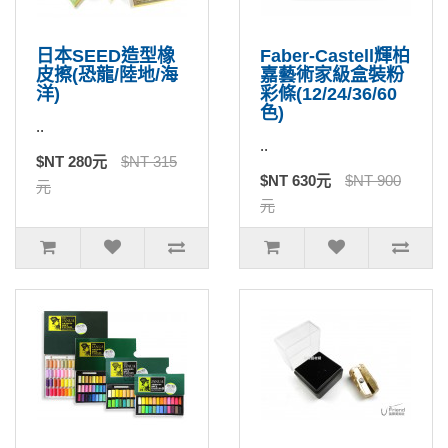
日本SEED造型橡
Faber-Castell輝柏
皮擦(恐龍/陸地/海
嘉藝術家級盒裝粉
洋)
彩條(12/24/36/60
色)
..
..
$NT 280元
$NT 315
$NT 630元
$NT 900
元
元