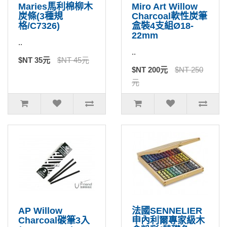
Maries馬利棉柳木
Miro Art Willow
炭條(3種規
Charcoal軟性炭筆
格/C7326)
盒裝4支組Ø18-
22mm
..
..
$NT 35元
$NT 45元
$NT 200元
$NT 250
元
AP Willow
法國SENNELIER
Charcoal碳筆3入
申內利爾專家級木