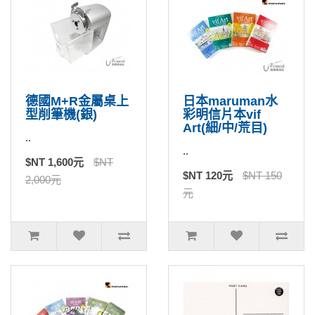
德國M+R金屬桌上
日本maruman水
型削筆機(銀)
彩明信片本vif
Art(細/中/荒目)
..
..
$NT 1,600元
$NT
$NT 120元
$NT 150
2,000元
元