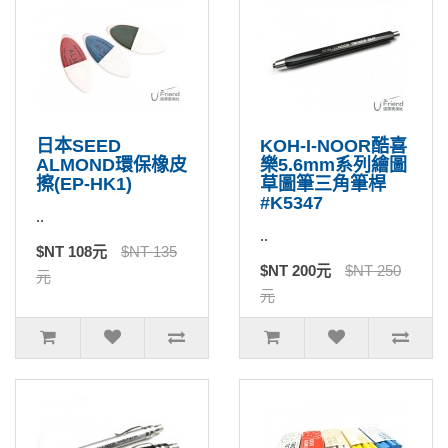
日本SEED
KOH-I-NOOR酷喜
ALMOND環保橡皮
樂5.6mm系列繪圖
擦(EP-HK1)
草圖筆三角筆桿
#K5347
..
..
$NT 108元
$NT 135
$NT 200元
$NT 250
元
元