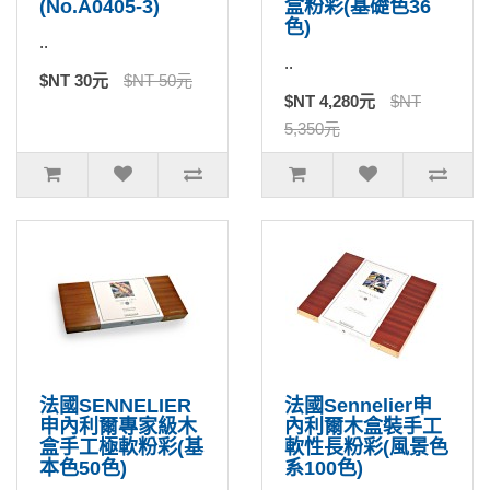
(No.A0405-3)
盒粉彩(基礎色36
色)
..
..
$NT 30元
$NT 50元
$NT 4,280元
$NT
5,350元
法國SENNELIER
法國Sennelier申
申內利爾專家級木
內利爾木盒裝手工
盒手工極軟粉彩(基
軟性長粉彩(風景色
本色50色)
系100色)