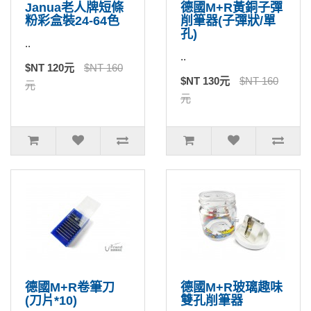
Janua老人牌短條
德國M+R黃銅子彈
粉彩盒裝24-64色
削筆器(子彈狀/單
孔)
..
..
$NT 120元
$NT 160
$NT 130元
$NT 160
元
元
德國M+R卷筆刀
德國M+R玻璃趣味
(刀片*10)
雙孔削筆器