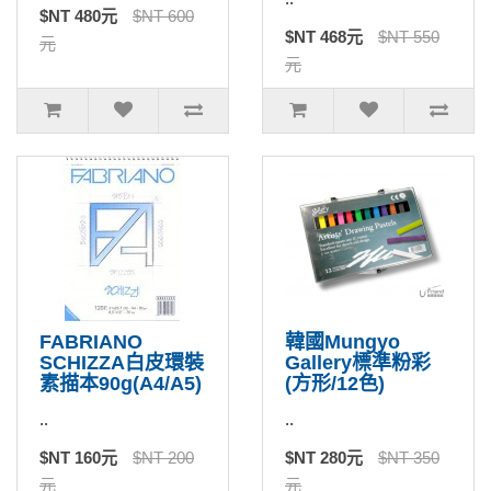
$NT 480元
$NT 600
$NT 468元
$NT 550
元
元
FABRIANO
韓國Mungyo
SCHIZZA白皮環裝
Gallery標準粉彩
素描本90g(A4/A5)
(方形/12色)
..
..
$NT 160元
$NT 200
$NT 280元
$NT 350
元
元