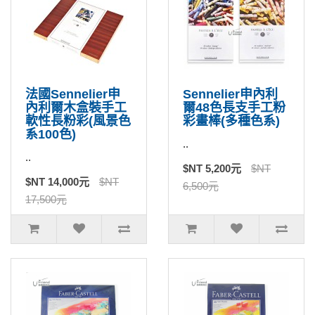
法國Sennelier申
Sennelier申內利
內利爾木盒裝手工
爾48色長支手工粉
軟性長粉彩(風景色
彩畫棒(多種色系)
系100色)
..
..
$NT 5,200元
$NT
$NT 14,000元
$NT
6,500元
17,500元