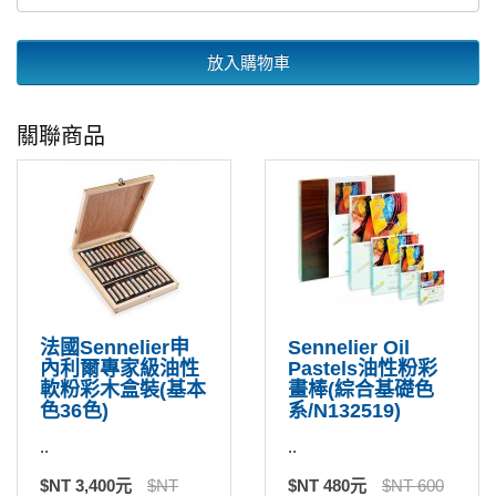
放入購物車
關聯商品
法國Sennelier申
Sennelier Oil
內利爾專家級油性
Pastels油性粉彩
軟粉彩木盒裝(基本
畫棒(綜合基礎色
色36色)
系/N132519)
..
..
$NT 3,400元
$NT
$NT 480元
$NT 600