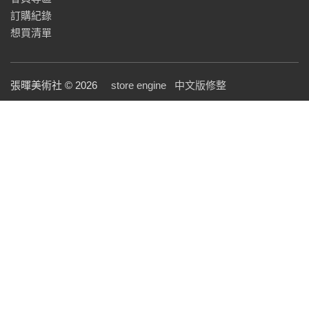
訂購紀錄
想買清單
張暉美術社 © 2026
store engine
中文版修整