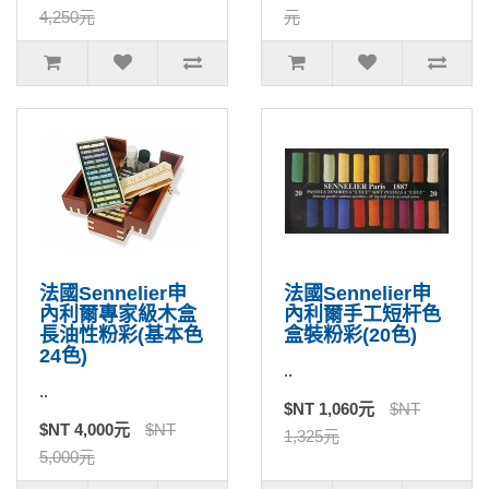
4,250元
元
法國Sennelier申
法國Sennelier申
內利爾專家級木盒
內利爾手工短杆色
長油性粉彩(基本色
盒裝粉彩(20色)
24色)
..
..
$NT 1,060元
$NT
$NT 4,000元
$NT
1,325元
5,000元