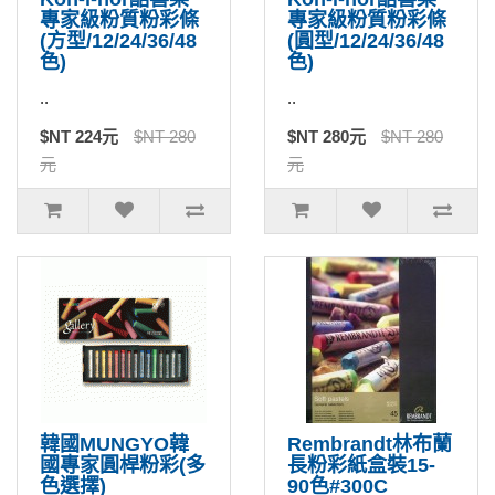
專家級粉質粉彩條
專家級粉質粉彩條
(方型/12/24/36/48
(圓型/12/24/36/48
色)
色)
..
..
$NT 224元
$NT 280
$NT 280元
$NT 280
元
元
韓國MUNGYO韓
Rembrandt林布蘭
國專家圓桿粉彩(多
長粉彩紙盒裝15-
色選擇)
90色#300C