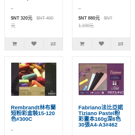
..
..
$NT 320元
$NT 400
$NT 880元
$NT
元
1,100元
Rembrandt林布蘭
Fabriano法比亞諾
短粉彩盒裝15-120
Tiziano Pastel粉
色#300C
彩畫本160g深6色
30張A4-A3#462
..
..