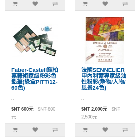
Faber-Castell輝柏
法國SENNELIER
嘉藝術家級粉彩色
申內利爾專家級油
鉛筆(綠盒PITT/12-
性粉彩(靜物/人物/
60色)
風景24色)
..
..
$NT 600元
$NT 800
$NT 2,000元
$NT
元
2,500元