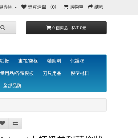
員專區
想買清單 （0）
購物車
結帳
0 個商品 - $NT 0元
/紙板
畫布/空框
輔助劑
保護膠
量用品/各類模板
刀具用品
模型材料
全部品牌