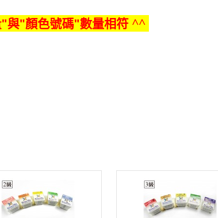
"與"顏色號碼"數量相符
^^