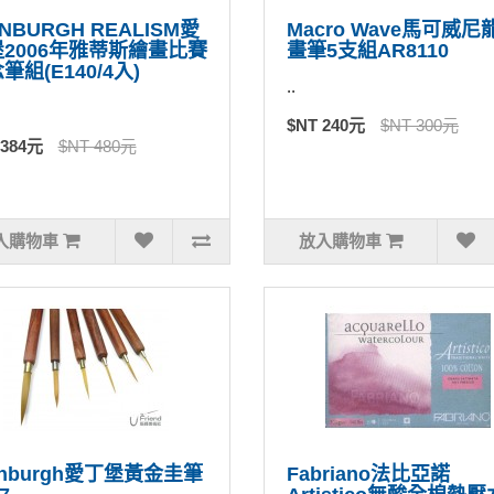
INBURGH REALISM愛
Macro Wave馬可威尼
2006年雅蒂斯繪畫比賽
畫筆5支組AR8110
筆組(E140/4入)
..
$NT 240元
$NT 300元
 384元
$NT 480元
入購物車
放入購物車
inburgh愛丁堡黃金圭筆
Fabriano法比亞諾