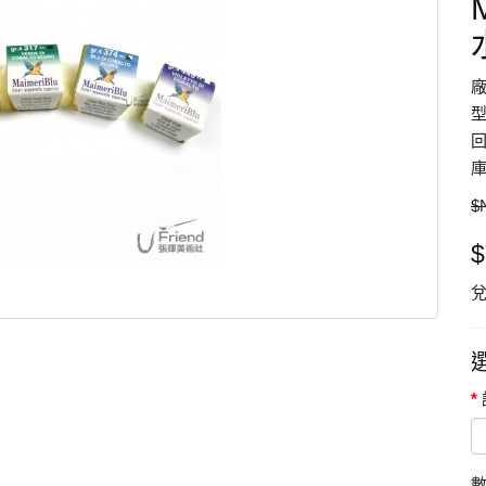
型
回
庫
$
$
兌