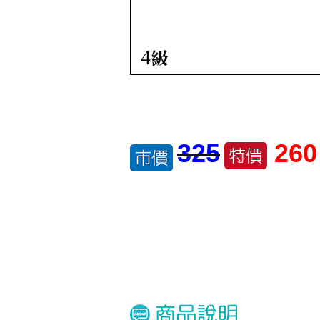
325
260