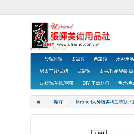
一般顏料類
畫筆類
色筆類
水彩用品
繪畫工具/畫箱
畫架類
畫板/作品袋/圖筒
黏膠類/噴膠/膠帶
DIY 工藝材料
色票/
搜尋
Maimeri大師級美利藍塊狀水彩(S