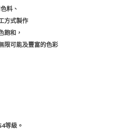
用色料、
工方式製作
色飽和，
無限可能及豐富的色彩
。
S4等級