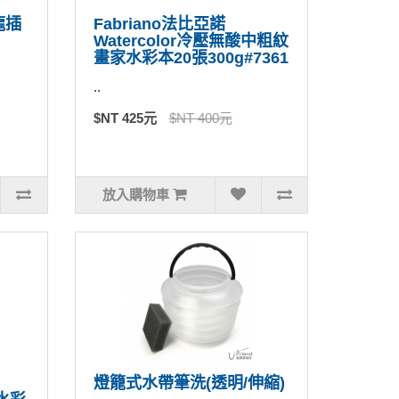
龍插
Fabriano法比亞諾
Watercolor冷壓無酸中粗紋
畫家水彩本20張300g#7361
..
$NT 425元
$NT 400元
放入購物車
燈籠式水帶筆洗(透明/伸縮)