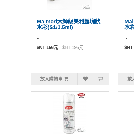
Maimeri大師級美利藍塊狀
Ma
水彩(S1/1.5ml)
水彩(
..
..
$NT 156元
$NT 195元
$NT
放入購物車
放