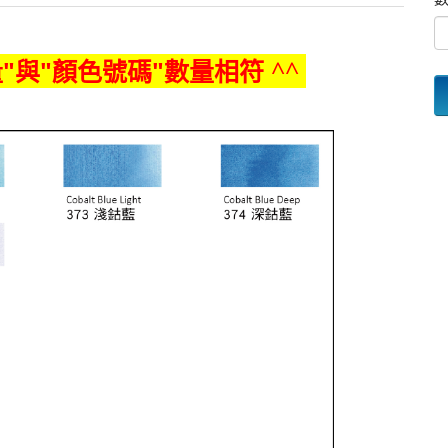
"與"顏色號碼"數量相符
^^