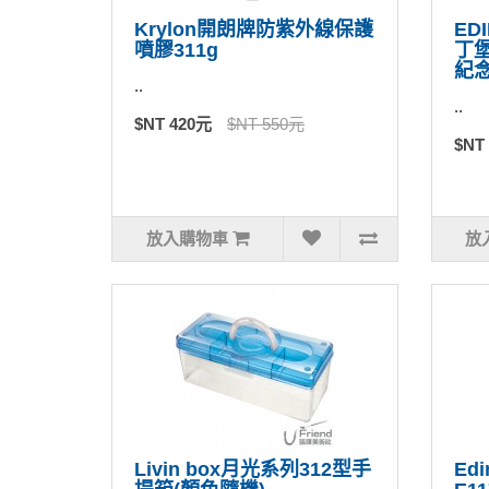
Krylon開朗牌防紫外線保護
ED
噴膠311g
丁堡
紀念
..
..
$NT 420元
$NT 550元
$NT
放入購物車
放
Livin box月光系列312型手
Ed