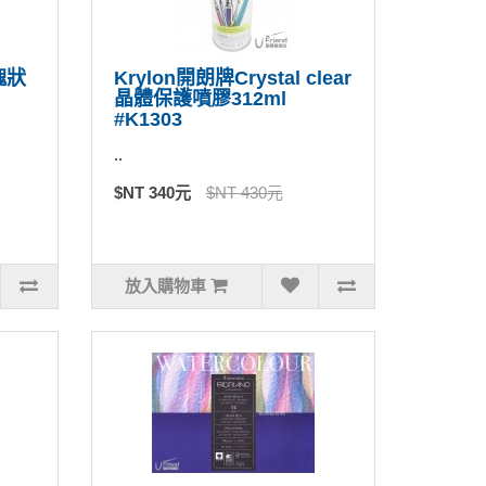
塊狀
Krylon開朗牌Crystal clear
晶體保護噴膠312ml
#K1303
..
$NT 340元
$NT 430元
放入購物車