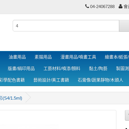
04-24067288
會
油畫用品
素描用品
漫畫用品/噴畫工具
繪畫本/紙張
版畫/絹印用品
工藝材料/噴漆/顏料
黏土/陶藝
製圖測
色彩學配色書籍
藝術設計/美工書籍
石膏像/蔬果靜物/木頭人
4/1.5ml)