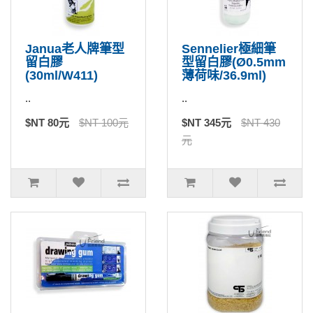
Janua老人牌筆型
Sennelier極細筆
留白膠
型留白膠(Ø0.5mm
(30ml/W411)
薄荷味/36.9ml)
..
..
$NT 80元
$NT 100元
$NT 345元
$NT 430
元