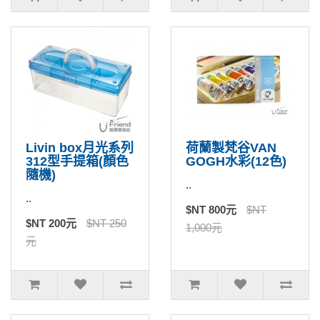
Livin box月光系列
荷蘭製梵谷VAN
312型手提箱(顏色
GOGH水彩(12色)
隨機)
..
..
$NT 800元
$NT
$NT 200元
$NT 250
1,000元
元