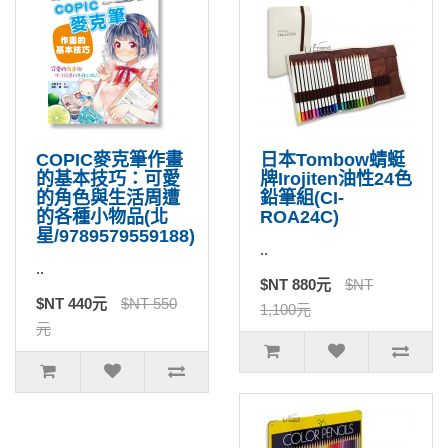
COPIC麥克筆作畫
日本Tombow蜻蜓
的基本技巧：可愛
牌Irojiten油性24色
的角色與生活周遭
鉛筆組(CI-
的各種小物品(北
ROA24C)
星/9789579559188)
..
..
$NT 880元
$NT
$NT 440元
$NT 550
1,100元
元