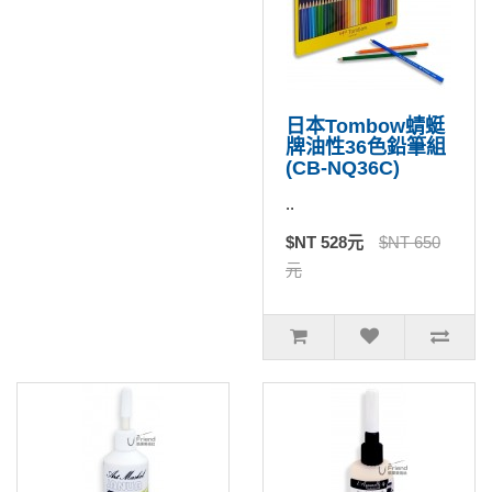
日本Tombow蜻蜓
牌油性36色鉛筆組
(CB-NQ36C)
..
$NT 528元
$NT 650
元