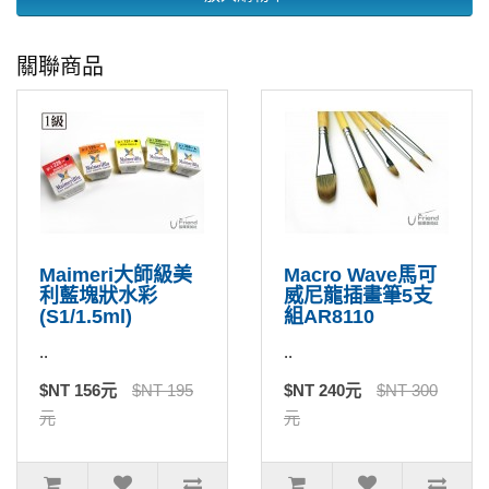
關聯商品
Maimeri大師級美
Macro Wave馬可
利藍塊狀水彩
威尼龍插畫筆5支
(S1/1.5ml)
組AR8110
..
..
$NT 156元
$NT 195
$NT 240元
$NT 300
元
元