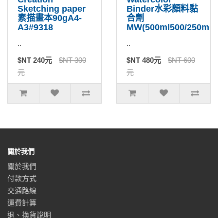
Sketching paper
Binder水彩顏料黏
素描畫本90gA4-
合劑
A3#9318
MW(500ml500/250ml2
..
..
$NT 240元
$NT 300
$NT 480元
$NT 600
元
元
關於我們
關於我們
付款方式
交通路線
運費計算
退、換貨說明