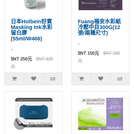
日本Holbein好賓
Fuang福安水彩紙
Masking Ink水彩
冷壓中目300G(12
留白膠
張/兩種尺寸)
(55ml/W466)
..
..
$NT 150元
$NT 200
$NT 250元
$NT 320
元
元