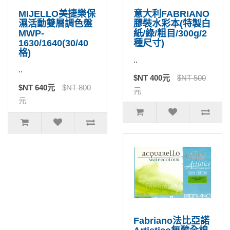
MIJELLO美捷樂保
意大利FABRIANO
濕活動雙層調色盤
膠裝水彩本(特製白
MWP-
紙/綠/粗目/300g/2
1630/1640(30/40
種尺寸)
格)
..
..
$NT 400元
$NT 500
$NT 640元
$NT 800
元
元
Fabriano法比亞諾