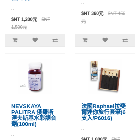
..
..
$NT 360元
$NT 450
$NT 1,200元
$NT
元
1,500元
NEVSKAYA
法國Raphael拉斐
PALITRA 俄羅斯
爾迷你旅行套筆(6
涅夫斯基水彩調合
支入/P6016)
劑(100ml)
..
..
$NT 1,080元
$NT