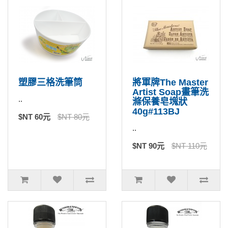
塑膠三格洗筆筒
將軍牌The Master
Artist Soap畫筆洗
..
滌保養皂塊狀
40g#113BJ
$NT 60元
$NT 80元
..
$NT 90元
$NT 110元