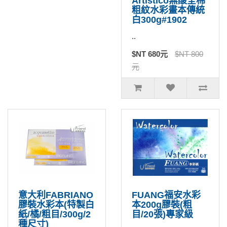
Artistico無酸全棉
粗紋水彩畫本傳統
白300g#1902
..
$NT 680元
$NT 800
元
意大利FABRIANO
FUANG福安水彩
膠裝水彩本(特製白
本200g膠裝(粗
紙/橘/粗目/300g/2
目/20張)專家級
種尺寸)