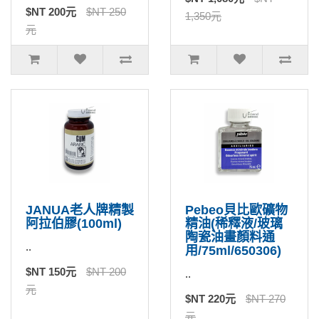
$NT 200元
$NT 250
1,350元
元
JANUA老人牌精製
Pebeo貝比歐礦物
阿拉伯膠(100ml)
精油(稀釋液/玻璃
陶瓷油畫顏料通
..
用/75ml/650306)
$NT 150元
$NT 200
..
元
$NT 220元
$NT 270
元