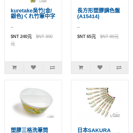
kuretake吳竹(金/
長方形塑膠調色盤
銀色)くれ竹筆中字
(A15414)
..
..
$NT 240元
$NT 300
$NT 65元
$NT 80元
元
塑膠三格洗筆筒
日本SAKURA