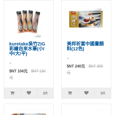
kuretake吳竹ZIG
美邦祈富中國畫顏
彩繪自來水筆(小/
料(12色)
中/大/平)
..
..
$NT 240元
$NT 300
$NT 104元
$NT 130
元
元