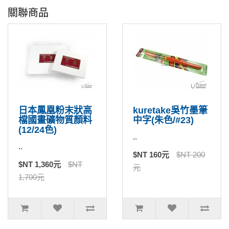
關聯商品
日本鳳凰粉末狀高
kuretake吳竹墨筆
檔國畫礦物質顏料
中字(朱色/#23)
(12/24色)
..
..
$NT 160元
$NT 200
$NT 1,360元
$NT
元
1,700元