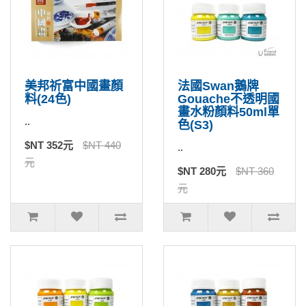
美邦祈富中國畫顏
法國Swan鵝牌
料(24色)
Gouache不透明國
畫水粉顏料50ml單
..
色(S3)
$NT 352元
$NT 440
..
元
$NT 280元
$NT 360
元