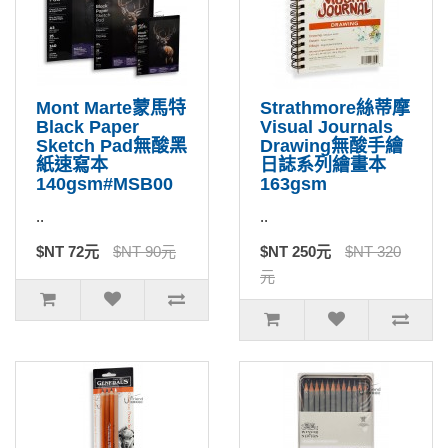
Mont Marte蒙馬特
Strathmore絲蒂摩
Black Paper
Visual Journals
Sketch Pad無酸黑
Drawing無酸手繪
紙速寫本
日誌系列繪畫本
140gsm#MSB00
163gsm
..
..
$NT 72元
$NT 90元
$NT 250元
$NT 320
元