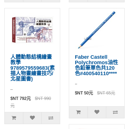
人體動態結構繪畫
Faber Castell
教學
Polychromos油性
9789579559683(素
色鉛筆單色共120
描人物畫繪畫技巧/
色#400540110****
北星圖書)
..
..
$NT 50元
$NT 65元
$NT 792元
$NT 990
元