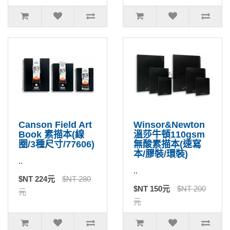
Canson Field Art
Winsor&Newton
Book 素描本(線
溫莎牛頓110gsm
圈/3種尺寸/77606)
無酸素描本(速寫
本/膠裝/環裝)
..
..
$NT 224元
$NT 280
$NT 150元
$NT 200
元
元