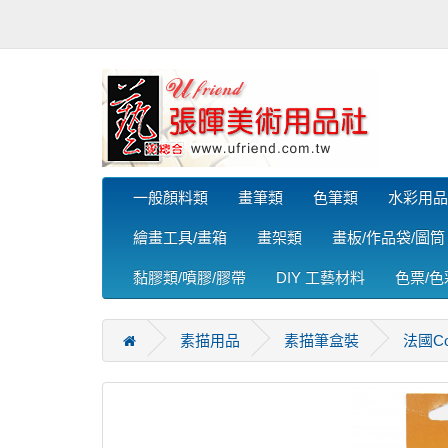
一般顏料類
畫筆類
色筆類
水彩用品
繪畫工具/畫箱
畫架類
畫板/作品袋/圖筒
黏膠類/噴膠/膠帶
DIY 工藝材料
色票/
素描用品
素描筆盒裝
法國Co