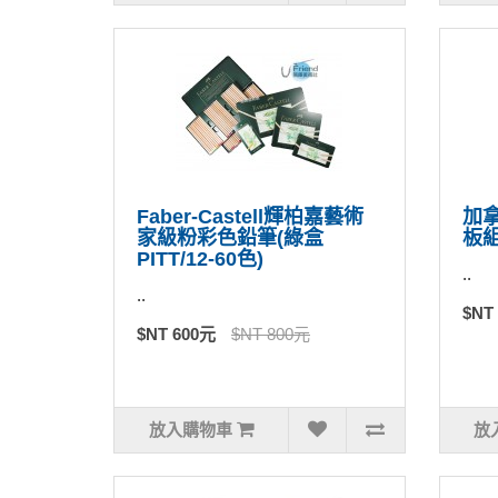
Faber-Castell輝柏嘉藝術
加拿
家級粉彩色鉛筆(綠盒
板組
PITT/12-60色)
..
..
$NT
$NT 600元
$NT 800元
放入購物車
放