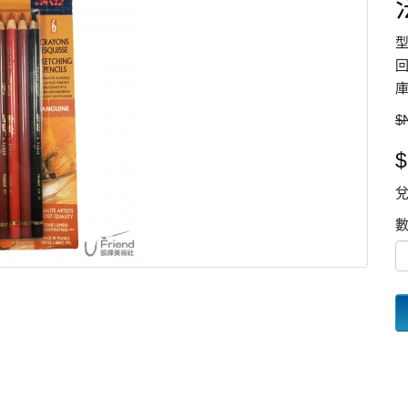
型
回
庫
$
$
兌