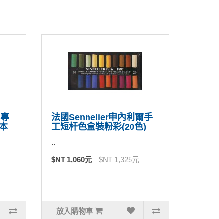
爾專
法國Sennelier申內利爾手
本
工短杆色盒裝粉彩(20色)
..
$NT 1,060元
$NT 1,325元
放入購物車