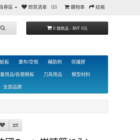
員專區
想買清單 （0）
購物車
結帳
0 個商品 - $NT 0元
/紙板
畫布/空框
輔助劑
保護膠
量用品/各類模板
刀具用品
模型材料
全部品牌