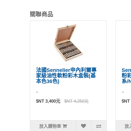
關聯商品
法國Sennelier申內利爾專
Sen
家級油性軟粉彩木盒裝(基
粉
本色36色)
系/N
..
..
$NT 3,400元
$NT 4,250元
$NT
放入購物車
放