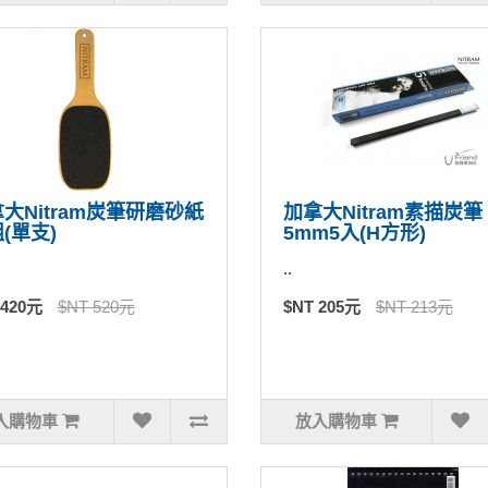
大Nitram炭筆研磨砂紙
加拿大Nitram素描炭筆
(單支)
5mm5入(H方形)
..
 420元
$NT 520元
$NT 205元
$NT 213元
入購物車
放入購物車