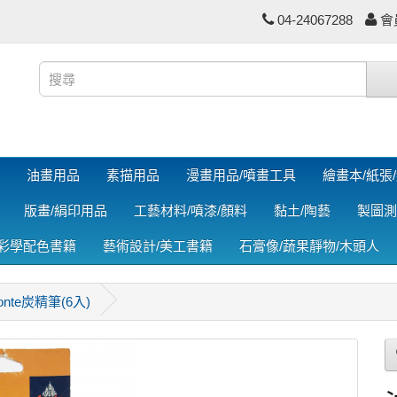
04-24067288
會
油畫用品
素描用品
漫畫用品/噴畫工具
繪畫本/紙張
版畫/絹印用品
工藝材料/噴漆/顏料
黏土/陶藝
製圖測
色彩學配色書籍
藝術設計/美工書籍
石膏像/蔬果靜物/木頭人
nte炭精筆(6入)