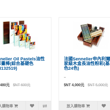
nelier Oil Pastels油性
法國Sennelier申內利
彩畫棒(綜合基礎色
家級木盒長油性粉彩(基
132519)
色24色)
..
 480元
$NT 600元
$NT 4,000元
$NT 5,000元
入購物車
放入購物車