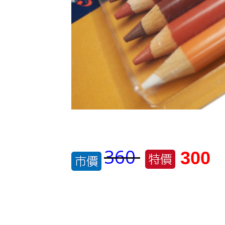
360
300