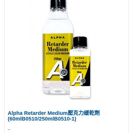
Alpha Retarder Medium壓克力緩乾劑
(60mlB0510/250mlB0510-1)
..