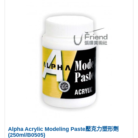
Alpha Acrylic Modeling Paste壓克力塑形劑
(250ml/B0505)