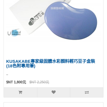
KUSAKABE專家級固體水彩顏料輕巧豆子盒裝
(18色附專用筆)
..
$NT 1,800元
$NT 2,250元