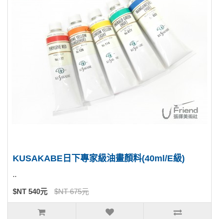
KUSAKABE日下專家級油畫顏料(40ml/E級)
..
$NT 540元
$NT 675元