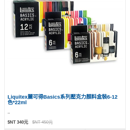
Liquitex麗可得Basics系列壓克力顏料盒裝6-12
色*22ml
..
$NT 340元
$NT 450元