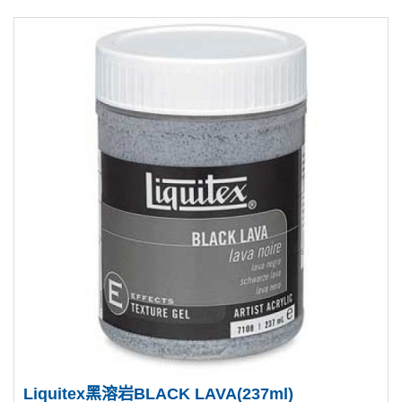
Liquitex黑溶岩BLACK LAVA(237ml)