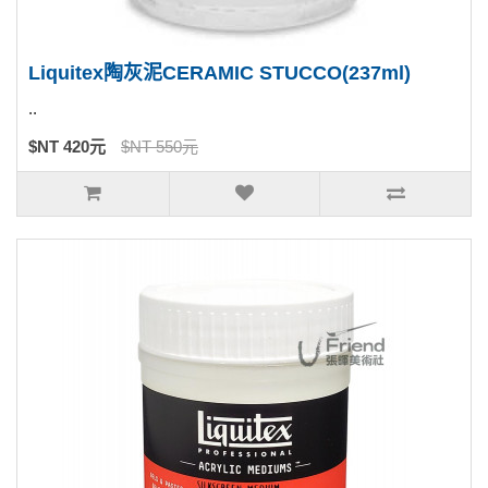
Liquitex陶灰泥CERAMIC STUCCO(237ml)
..
$NT 420元
$NT 550元