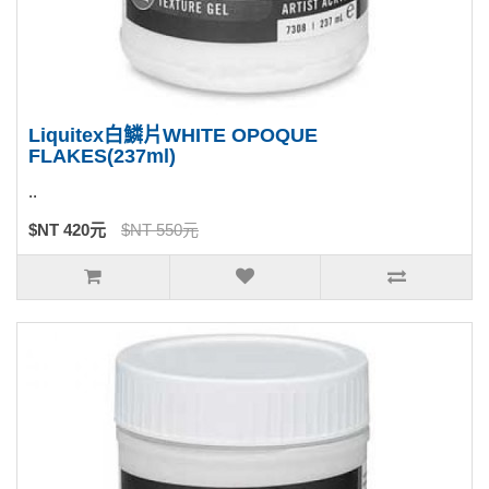
Liquitex白鱗片WHITE OPOQUE
FLAKES(237ml)
..
$NT 420元
$NT 550元