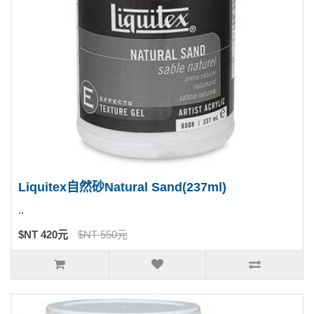
Liquitex自然砂Natural Sand(237ml)
..
$NT 420元
$NT 550元