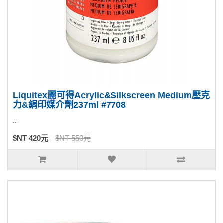
Liquitex麗可得Acrylic&Silkscreen Medium壓克
力&絹印媒介劑237ml #7708
..
$NT 420元
$NT 550元