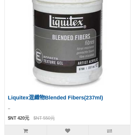
Liquitex混織物Blended Fibers(237ml)
..
$NT 420元
$NT 550元