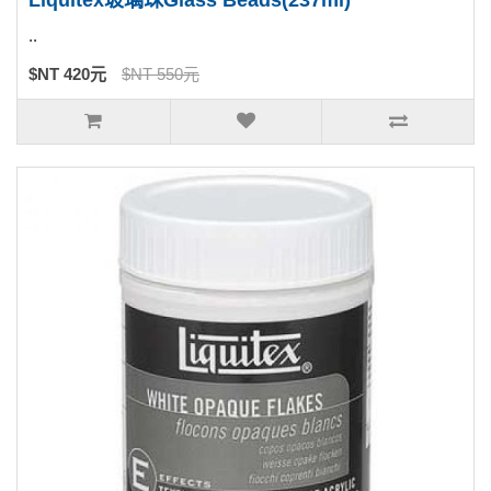
Liquitex玻璃珠Glass Beads(237ml)
..
$NT 420元
$NT 550元