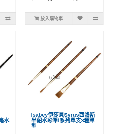
放入購物車
Isabey伊莎貝Syrus西洛斯
貂毫水
半貂水彩筆i系列單支3種筆
型