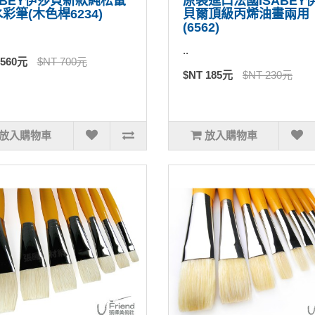
ABEY伊莎貝新款純松鼠
原裝進口法國ISABEY
彩筆(木色桿6234)
貝爾頂級丙烯油畫兩用
(6562)
..
 560元
$NT 700元
$NT 185元
$NT 230元
放入購物車
放入購物車