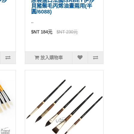
伊莎
原裝進口法國ISABEY伊莎
貝豬鬃毛丙烯油畫兩用(半
圓/6088)
..
$NT 184元
$NT 230元
放入購物車