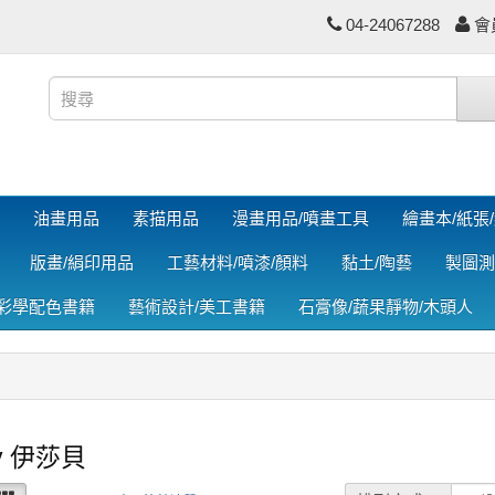
04-24067288
會
油畫用品
素描用品
漫畫用品/噴畫工具
繪畫本/紙張
版畫/絹印用品
工藝材料/噴漆/顏料
黏土/陶藝
製圖測
色彩學配色書籍
藝術設計/美工書籍
石膏像/蔬果靜物/木頭人
ey 伊莎貝