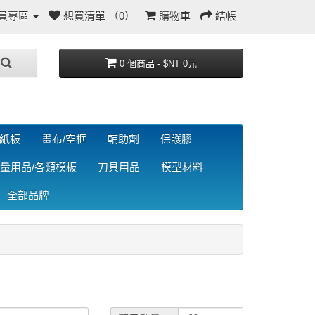
員專區
想買清單 （0）
購物車
結帳
0 個商品 - $NT 0元
/紙板
畫布/空框
輔助劑
保護膠
量用品/各類模板
刀具用品
模型材料
全部品牌