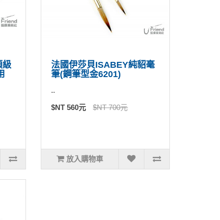
頂級
法國伊莎貝ISABEY純貂毫
用
筆(鋼筆型金6201)
..
$NT 560元
$NT 700元
放入購物車