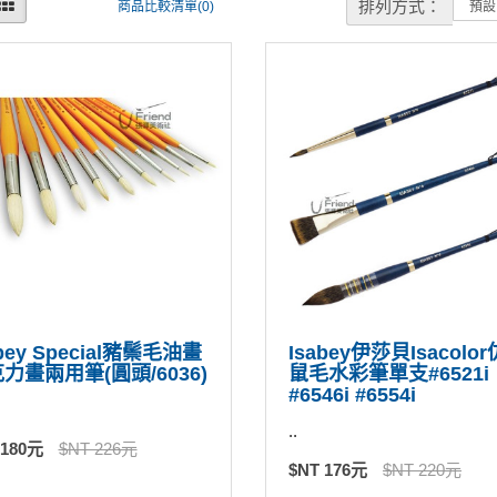
排列方式：
商品比較清單(0)
abey Special豬鬃毛油畫
Isabey伊莎貝Isacolo
力畫兩用筆(圓頭/6036)
鼠毛水彩筆單支#6521i
#6546i #6554i
..
 180元
$NT 226元
$NT 176元
$NT 220元