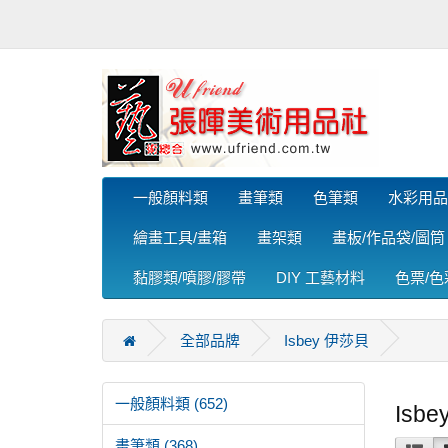
一般顏料類
畫筆類
色筆類
水彩用品
繪畫工具/畫箱
畫架類
畫板/作品袋/圖筒
黏膠類/噴膠/膠帶
DIY 工藝材料
色票/
全部品牌
Isbey 伊莎貝
一般顏料類 (652)
Isb
畫筆類 (368)