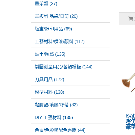
畫架類 (37)
畫板/作品袋/圖筒 (20)
版畫/絹印用品 (69)
工藝材料/噴漆/顏料 (117)
黏土/陶藝 (135)
製圖測量用品/各類模板 (144)
刀具用品 (172)
模型材料 (138)
黏膠類/噴膠/膠帶 (82)
Is
DIY 工藝材料 (135)
喀
筆
色票/色彩學配色書籍 (44)