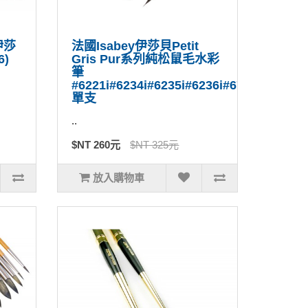
伊莎
法國Isabey伊莎貝Petit
)
Gris Pur系列純松鼠毛水彩
筆
#6221i#6234i#6235i#6236i#6701i
單支
..
$NT 260元
$NT 325元
放入購物車