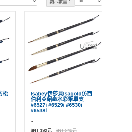
顯示數量：
r仿松
Isabey伊莎貝Isagold仿西
伯利亞貂毫水彩筆單支
#6527i #6529i #6530i
#6538i
..
$NT 192元
$NT 240元