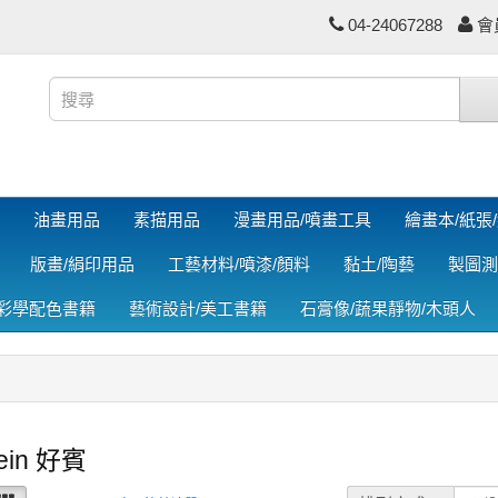
04-24067288
會
油畫用品
素描用品
漫畫用品/噴畫工具
繪畫本/紙張
版畫/絹印用品
工藝材料/噴漆/顏料
黏土/陶藝
製圖測
色彩學配色書籍
藝術設計/美工書籍
石膏像/蔬果靜物/木頭人
ein 好賓