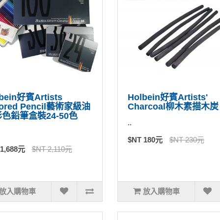
bein好賓Artists
Holbein好賓Artists'
lored Pencil藝術家級油
Charcoal柳木素描木炭
色鉛筆盒裝24-50色
..
$NT 180元
$NT 230元
 1,688元
$NT 2,110元
放入購物車
放入購物車