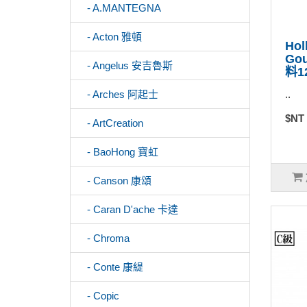
- A.MANTEGNA
- Acton 雅頓
Hol
Go
- Angelus 安吉魯斯
料1
..
- Arches 阿起士
$NT
- ArtCreation
- BaoHong 寶虹
- Canson 康頌
- Caran D'ache 卡達
- Chroma
- Conte 康緹
- Copic