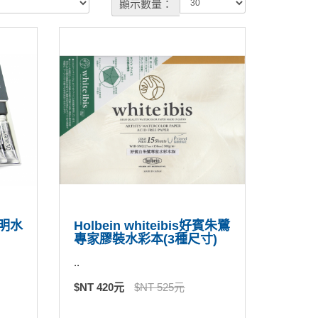
顯示數量：
透明水
Holbein whiteibis好賓朱鷺
專家膠裝水彩本(3種尺寸)
..
$NT 420元
$NT 525元