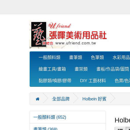
一般顏料類
畫筆類
色筆類
水彩用品
繪畫工具/畫箱
畫架類
畫板/作品袋/圖筒
黏膠類/噴膠/膠帶
DIY 工藝材料
色票/
全部品牌
Holbein 好賓
一般顏料類 (652)
Holb
畫筆類 (368)