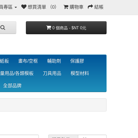
員專區
想買清單 （0）
購物車
結帳
0 個商品 - $NT 0元
/紙板
畫布/空框
輔助劑
保護膠
量用品/各類模板
刀具用品
模型材料
全部品牌