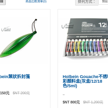
排列方式：
商品比較清單(0)
lbein葉狀拆封箋
Holbein Gouache不
彩顏料盒(灰盒/12/18
色/5ml)
 150元
$NT 200元
..
$NT 800元
$NT 1,200元