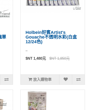
Holbein好賓Artist's
塊單
Gouache不透明水彩(白盒
12/24色)
..
$NT 1,480元
$NT 1,850元
放入購物車