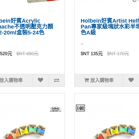
bein好賓Acrylic
Holbein好賓Artist Helf
uache不透明壓克力顏
Pan專家級塊狀水彩半
2-20ml盒裝5-24色
色A級
..
 520元
$NT 650元
$NT 135元
$NT 170元
放入購物車
放入購物車