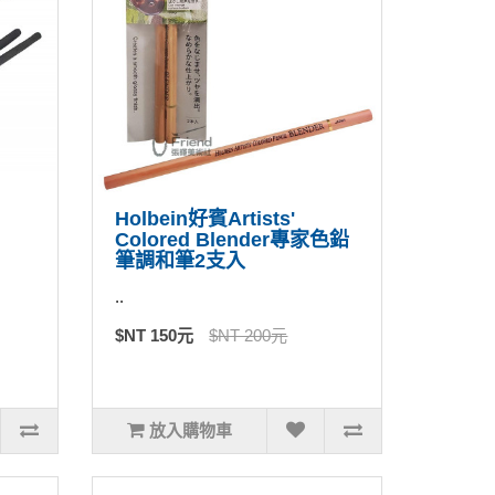
Holbein好賓Artists'
Colored Blender專家色鉛
筆調和筆2支入
..
$NT 150元
$NT 200元
放入購物車