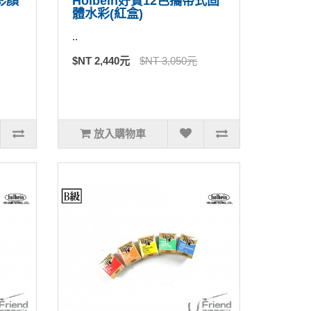
水彩顏
Holbein好賓12色攜帶式固
體水彩(紅盒)
..
$NT 2,440元
$NT 3,050元
放入購物車