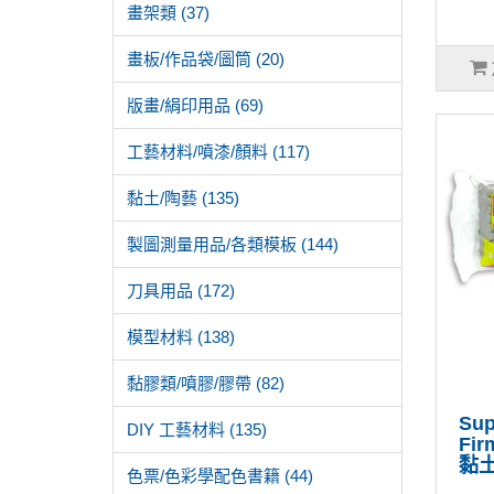
畫架類 (37)
畫板/作品袋/圖筒 (20)
版畫/絹印用品 (69)
工藝材料/噴漆/顏料 (117)
黏土/陶藝 (135)
製圖測量用品/各類模板 (144)
刀具用品 (172)
模型材料 (138)
黏膠類/噴膠/膠帶 (82)
Sup
DIY 工藝材料 (135)
Fi
黏土
色票/色彩學配色書籍 (44)