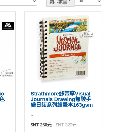
顯示數量：
io
Strathmore絲蒂摩Visual
殊色
Journals Drawing無酸手
繪日誌系列繪畫本163gsm
..
$NT 250元
$NT 320元