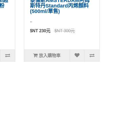
al超
泰倫斯AMSTERDAM阿姆
e粉
斯特丹Standard丙烯顏料
(500ml/單售)
..
$NT 230元
$NT 300元
放入購物車