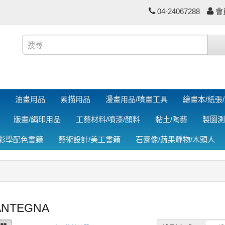
04-24067288
會
油畫用品
素描用品
漫畫用品/噴畫工具
繪畫本/紙張
版畫/絹印用品
工藝材料/噴漆/顏料
黏土/陶藝
製圖測
色彩學配色書籍
藝術設計/美工書籍
石膏像/蔬果靜物/木頭人
ANTEGNA