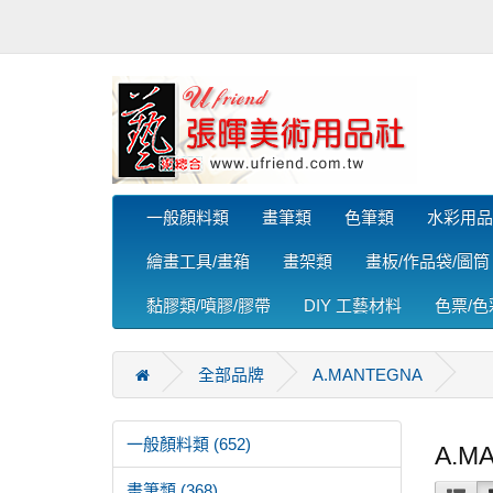
一般顏料類
畫筆類
色筆類
水彩用品
繪畫工具/畫箱
畫架類
畫板/作品袋/圖筒
黏膠類/噴膠/膠帶
DIY 工藝材料
色票/
全部品牌
A.MANTEGNA
一般顏料類 (652)
A.M
畫筆類 (368)