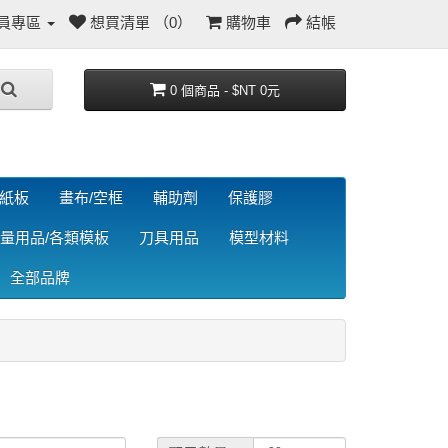
員專區
想買清單 （0）
購物車
結帳
0 個商品 - $NT 0元
/紙板
畫布/空框
輔助劑
保護膠
量用品/各類模板
刀具用品
模型材料
全部品牌