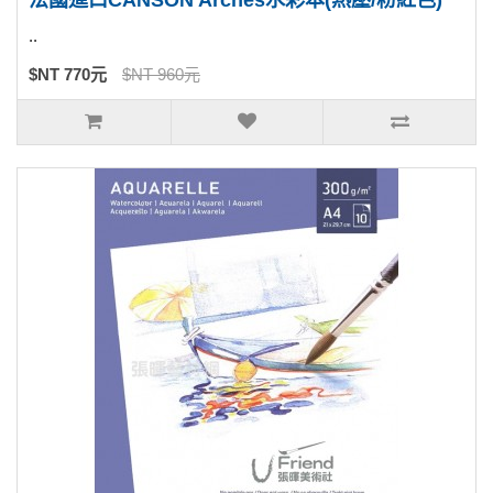
法國進口CANSON Arches水彩本(熱壓/粉紅色)
..
$NT 770元
$NT 960元