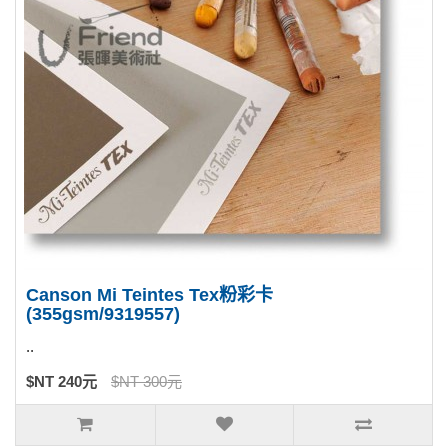
Canson Mi Teintes Tex粉彩卡
(355gsm/9319557)
..
$NT 240元
$NT 300元