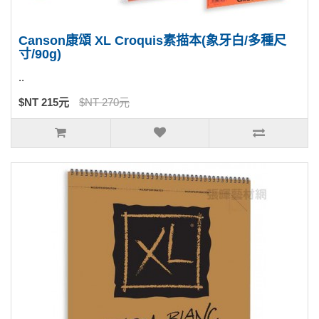
Canson康頌 XL Croquis素描本(象牙白/多種尺
寸/90g)
..
$NT 215元
$NT 270元