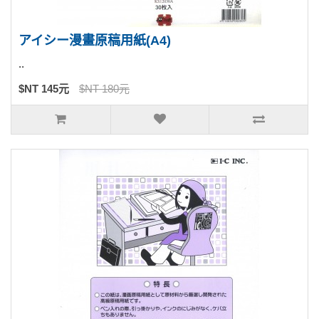
アイシー漫畫原稿用紙(A4)
..
$NT 145元
$NT 180元