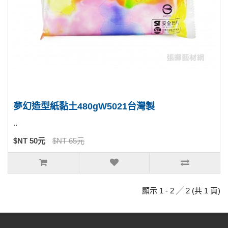
夢幻造型紙黏土480gW5021台灣製
..
$NT 50元
$NT 65元
顯示 1 - 2 ╱ 2 (共 1 頁)