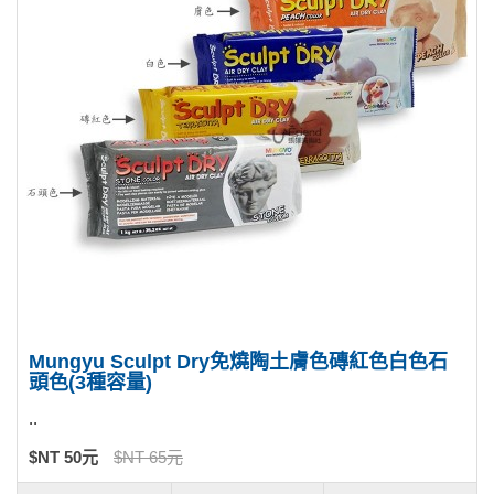
Mungyu Sculpt Dry免燒陶土膚色磚紅色白色石
頭色(3種容量)
..
$NT 50元
$NT 65元