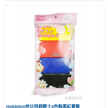
Hobbiton哈比特超輕土4色裝黑紅黃藍