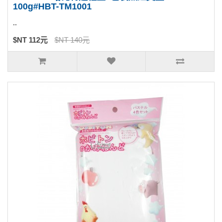
100g#HBT-TM1001
..
$NT 112元
$NT 140元