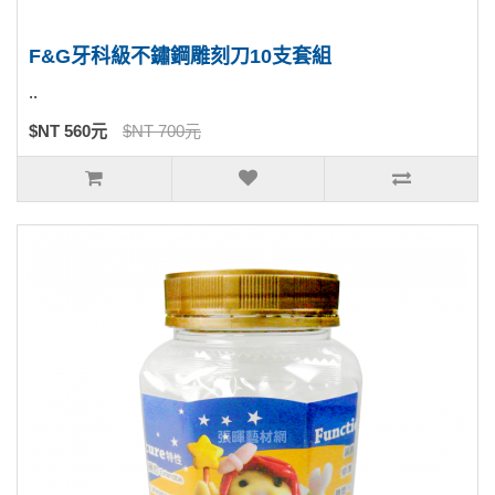
F&G牙科級不鏽鋼雕刻刀10支套組
..
$NT 560元
$NT 700元