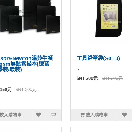
nsor&Newton溫莎牛頓
工具鉛筆袋(S01D)
0gsm無酸素描本(速寫
..
膠裝/環裝)
$NT 200元
$NT 200元
 150元
$NT 200元
放入購物車
放入購物車