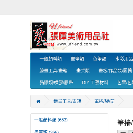
一般顏料類
畫筆類
色筆類
水彩用品
繪畫工具/畫箱
畫架類
畫板/作品袋/圖筒
黏膠類/噴膠/膠帶
DIY 工藝材料
色票/
繪畫工具/畫箱
筆捲/袋/筒
一般顏料類 (653)
筆捲/
畫筆類 (368)