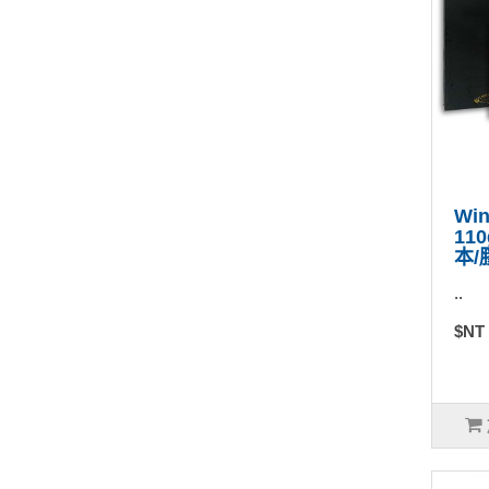
Wi
11
本/
..
$NT