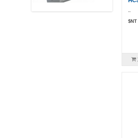
HC
..
$NT