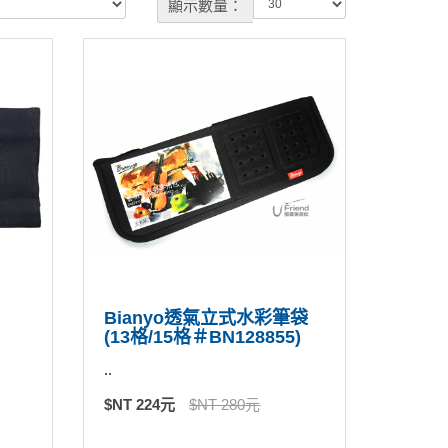
顯示數量：
Bianyo透氣立式水彩筆袋
(13格/15格＃BN128855)
..
$NT 224元
$NT 280元