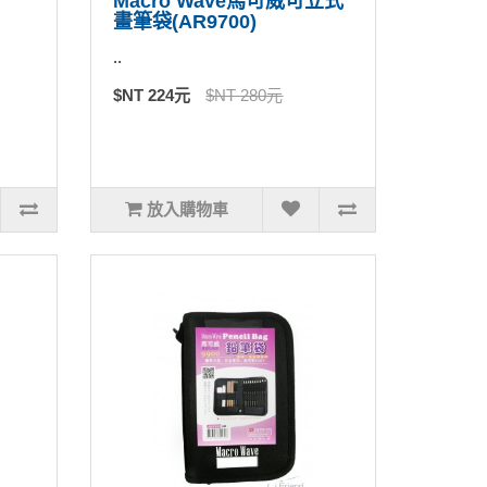
Macro Wave馬可威可立式
畫筆袋(AR9700)
..
$NT 224元
$NT 280元
放入購物車