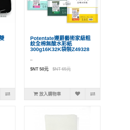
/雙
Potentate遵爵藝術家級粗
紋全棉無酸水彩紙
300g16K32K袋裝Z49328
..
$NT 50元
$NT 65元
放入購物車