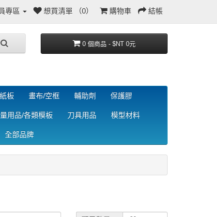
員專區
想買清單 （0）
購物車
結帳
0 個商品 - $NT 0元
/紙板
畫布/空框
輔助劑
保護膠
量用品/各類模板
刀具用品
模型材料
全部品牌