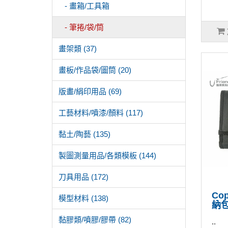
- 畫箱/工具箱
- 筆捲/袋/筒
畫架類 (37)
畫板/作品袋/圖筒 (20)
版畫/絹印用品 (69)
工藝材料/噴漆/顏料 (117)
黏土/陶藝 (135)
製圖測量用品/各類模板 (144)
刀具用品 (172)
Co
模型材料 (138)
納包
黏膠類/噴膠/膠帶 (82)
..