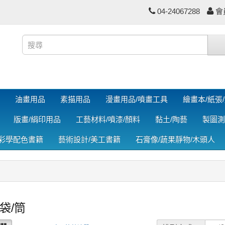
04-24067288
會
油畫用品
素描用品
漫畫用品/噴畫工具
繪畫本/紙張
版畫/絹印用品
工藝材料/噴漆/顏料
黏土/陶藝
製圖測
色彩學配色書籍
藝術設計/美工書籍
石膏像/蔬果靜物/木頭人
袋/筒