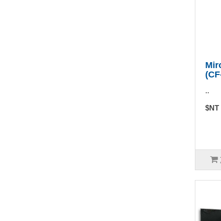
Mi
(CF
..
$NT