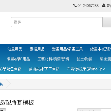
04-24067288
會
油畫用品
素描用品
漫畫用品/噴畫工具
繪畫本/紙張
版畫/絹印用品
工藝材料/噴漆/顏料
黏土/陶藝
製圖測
色彩學配色書籍
藝術設計/美工書籍
石膏像/蔬果靜物/木頭人
板
板/塑膠瓦楞板