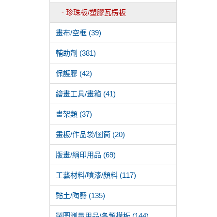
- 珍珠板/塑膠瓦楞板
畫布/空框 (39)
輔助劑 (381)
保護膠 (42)
繪畫工具/畫箱 (41)
畫架類 (37)
畫板/作品袋/圖筒 (20)
版畫/絹印用品 (69)
工藝材料/噴漆/顏料 (117)
黏土/陶藝 (135)
製圖測量用品/各類模板 (144)