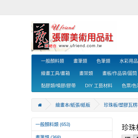
一般顏料類
畫筆類
色筆類
水彩用品
繪畫工具/畫箱
畫架類
畫板/作品袋/圖筒
黏膠類/噴膠/膠帶
DIY 工藝材料
色票/
繪畫本/紙張/紙板
珍珠板/塑膠瓦楞
一般顏料類 (653)
珍珠
畫筆類 (368)