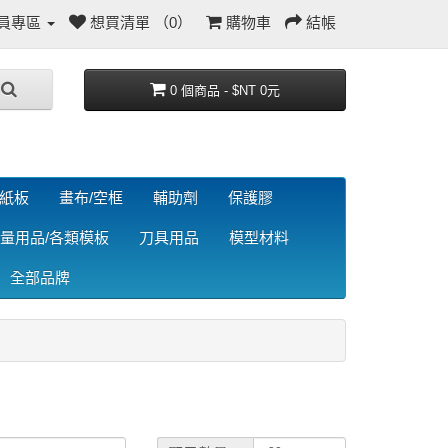
員專區
想買清單 （0）
購物車
結帳
0 個商品 - $NT 0元
/紙板
畫布/空框
輔助劑
保護膠
量用品/各類模板
刀具用品
模型材料
全部品牌