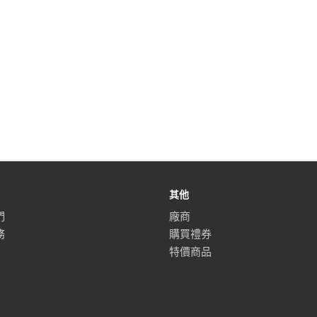
其他
們
廠商
務
購買禮券
特價商品