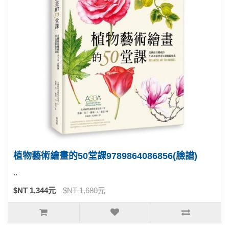
植物藝術繪畫的50堂課9789864086856(臉譜)
..
$NT 1,344元
$NT 1,680元