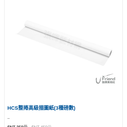
HCS整捲高級描圖紙(3種磅數)
..