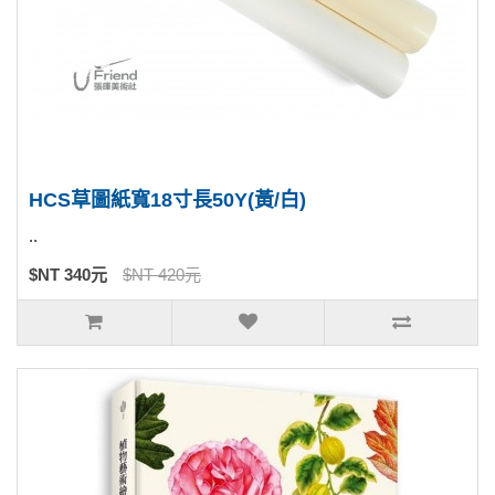
HCS草圖紙寬18寸長50Y(黃/白)
..
$NT 340元
$NT 420元