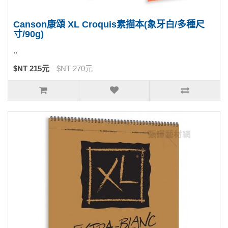
Canson康頌 XL Croquis素描本(象牙白/多種尺
寸/90g)
..
$NT 215元
$NT 270元