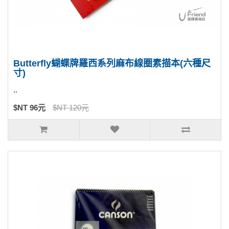
Butterfly蝴蝶牌羅西系列麻布線圈素描本(六種尺
寸)
..
$NT 96元
$NT 120元