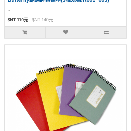
Butterfly蝴蝶牌素描本(3種規格/R601~603)
..
$NT 110元
$NT 140元