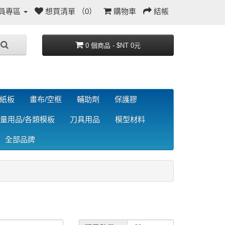
員專區
想買清單 （0）
購物車
結帳
0 個商品 - $NT 0元
/紙板
畫布/空框
輔助劑
保護膠
量用品/各類模板
刀具用品
模型材料
全部品牌