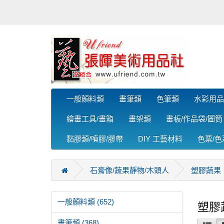
一般顏料類
畫筆類
色筆類
水彩用品
繪畫工具/畫箱
畫架類
畫板/作品袋/圖筒
黏膠類/噴膠/膠帶
DIY 工藝材料
色票/
石膏像/蔬果靜物/木頭人
塑膠蔬果
一般顏料類 (652)
塑膠
畫筆類 (368)