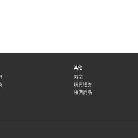
其他
們
廠商
務
購買禮券
特價商品