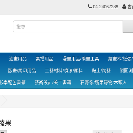
04-24067288
會
油畫用品
素描用品
漫畫用品/噴畫工具
繪畫本/紙張
版畫/絹印用品
工藝材料/噴漆/顏料
黏土/陶藝
製圖測
色彩學配色書籍
藝術設計/美工書籍
石膏像/蔬果靜物/木頭人
蔬果