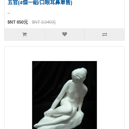
五官(4個一組/口眼耳鼻單售)
..
$NT 650元
$NT 3,040元