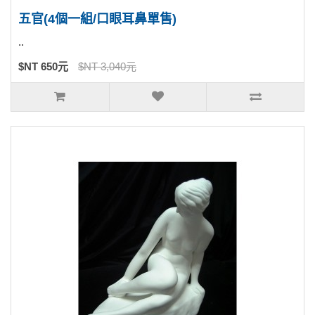
五官(4個一組/口眼耳鼻單售)
..
$NT 650元
$NT 3,040元