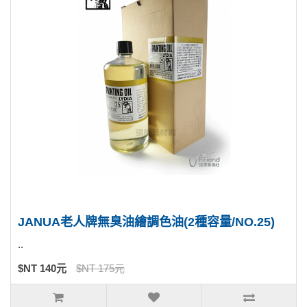
JANUA老人牌無臭油繪調色油(2種容量/NO.25)
..
$NT 140元
$NT 175元