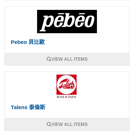
Pebeo 貝比歐
VIEW ALL ITEMS
Talens 泰倫斯
VIEW ALL ITEMS