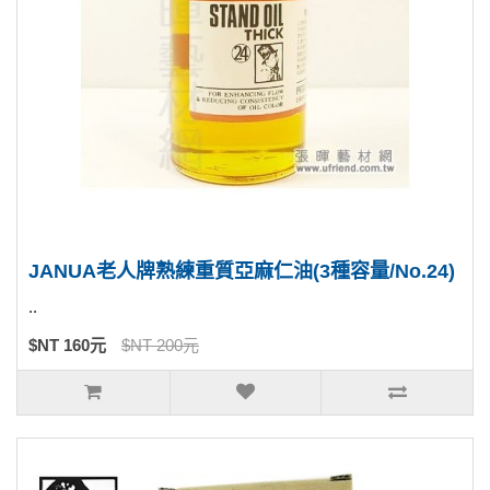
JANUA老人牌熟練重質亞麻仁油(3種容量/No.24)
..
$NT 160元
$NT 200元