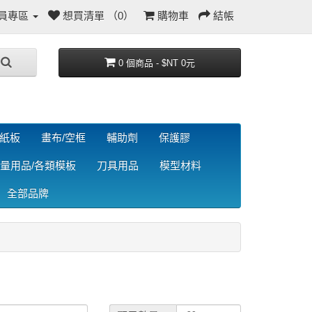
員專區
想買清單 （0）
購物車
結帳
0 個商品 - $NT 0元
/紙板
畫布/空框
輔助劑
保護膠
量用品/各類模板
刀具用品
模型材料
全部品牌