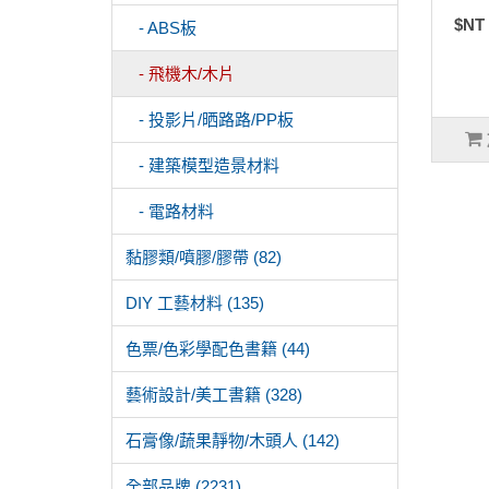
$NT
- ABS板
- 飛機木/木片
- 投影片/晒路路/PP板
- 建築模型造景材料
- 電路材料
黏膠類/噴膠/膠帶 (82)
DIY 工藝材料 (135)
色票/色彩學配色書籍 (44)
藝術設計/美工書籍 (328)
石膏像/蔬果靜物/木頭人 (142)
全部品牌 (2231)