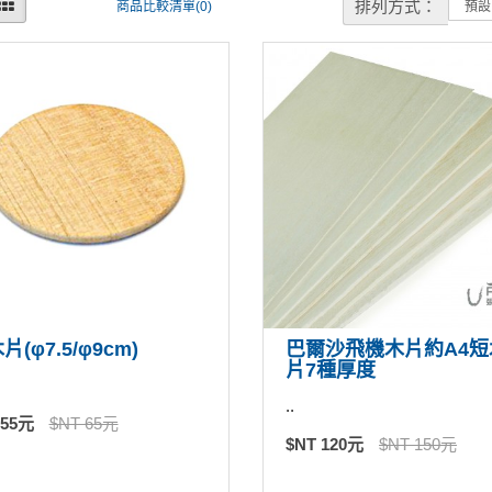
排列方式：
商品比較清單(0)
片(φ7.5/φ9cm)
巴爾沙飛機木片約A4短
片7種厚度
..
 55元
$NT 65元
$NT 120元
$NT 150元