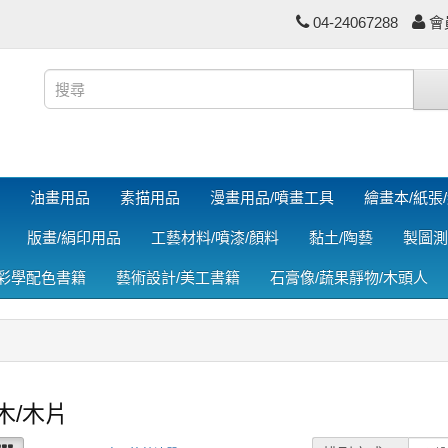
04-24067288
會
油畫用品
素描用品
漫畫用品/噴畫工具
繪畫本/紙張
版畫/絹印用品
工藝材料/噴漆/顏料
黏土/陶藝
製圖測
色彩學配色書籍
藝術設計/美工書籍
石膏像/蔬果靜物/木頭人
木/木片