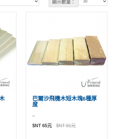
顯示數量：
木
巴爾沙飛機木短木塊6種厚
度
..
$NT 65元
$NT 81元