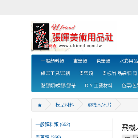
一般顏料類
畫筆類
色筆類
水彩用品
繪畫工具/畫箱
畫架類
畫板/作品袋/圖筒
黏膠類/噴膠/膠帶
DIY 工藝材料
色票/
模型材料
飛機木/木片
一般顏料類 (652)
飛機
畫筆類 (368)