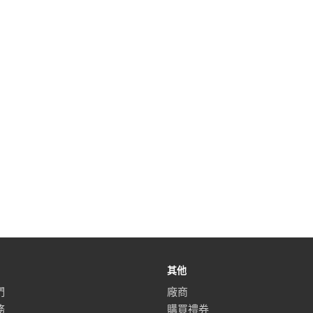
其他
們
廠商
務
購買禮券