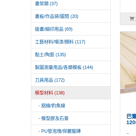
畫架類 (37)
畫板/作品袋/圖筒 (20)
版畫/絹印用品 (69)
工藝材料/噴漆/顏料 (117)
黏土/陶藝 (135)
製圖測量用品/各類模板 (144)
刀具用品 (172)
模型材料 (138)
- 鋁線/釣魚線
巴
- 模型膠及石膏
12
- PU發泡塊/保麗龍磚
..