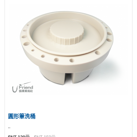
圓形筆洗桶
..