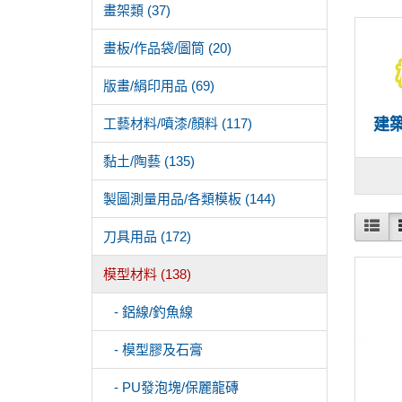
畫架類 (37)
畫板/作品袋/圖筒 (20)
版畫/絹印用品 (69)
工藝材料/噴漆/顏料 (117)
建
黏土/陶藝 (135)
製圖測量用品/各類模板 (144)
刀具用品 (172)
模型材料 (138)
- 鋁線/釣魚線
- 模型膠及石膏
- PU發泡塊/保麗龍磚