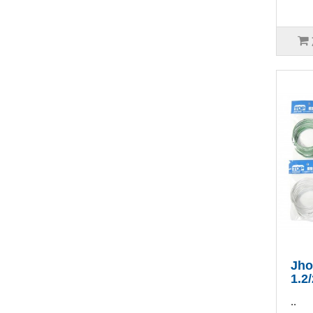
Jh
1.
..