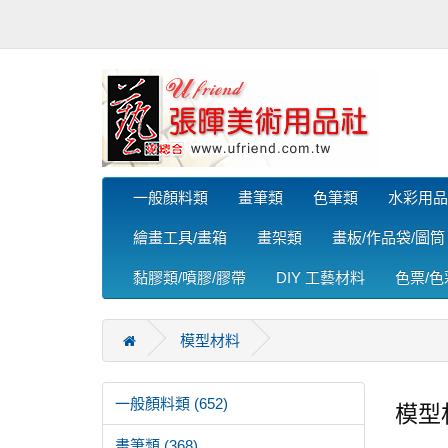
一般顏料類
畫筆類
色筆類
水彩用品
繪畫工具/畫箱
畫架類
畫板/作品袋/圖筒
黏膠類/噴膠/膠帶
DIY 工藝材料
色票/
模型材料
一般顏料類 (652)
模型
畫筆類 (368)