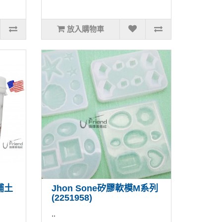
放入購物車
補土
Jhon Sone矽膠軟模M系列
(2251958)
..