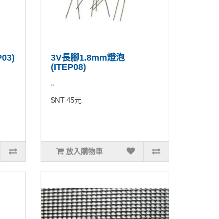
03)
3V長腳1.8mm燈泡
(ITEP08)
..
$NT 45元
放入購物車