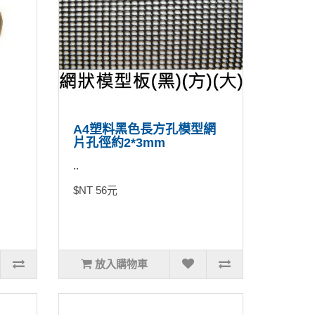
A4塑料黑色長方孔模型網
片孔徑約2*3mm
..
$NT 56元
放入購物車