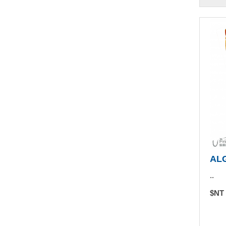
AL
..
$NT