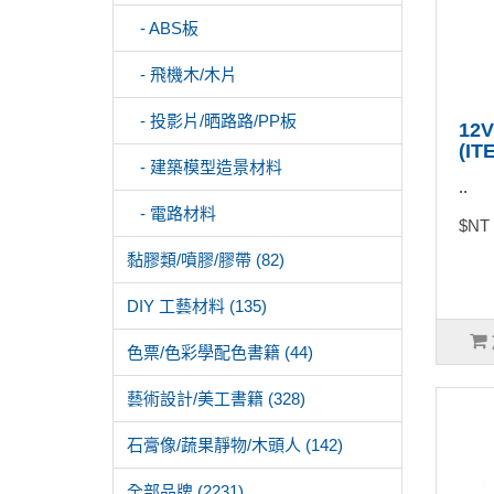
- ABS板
- 飛機木/木片
- 投影片/晒路路/PP板
12
(IT
- 建築模型造景材料
..
- 電路材料
$NT
黏膠類/噴膠/膠帶 (82)
DIY 工藝材料 (135)
色票/色彩學配色書籍 (44)
藝術設計/美工書籍 (328)
石膏像/蔬果靜物/木頭人 (142)
全部品牌 (2231)