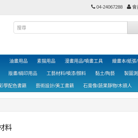
04-24067288
會
油畫用品
素描用品
漫畫用品/噴畫工具
繪畫本/紙張
版畫/絹印用品
工藝材料/噴漆/顏料
黏土/陶藝
製圖測
色彩學配色書籍
藝術設計/美工書籍
石膏像/蔬果靜物/木頭人
材料