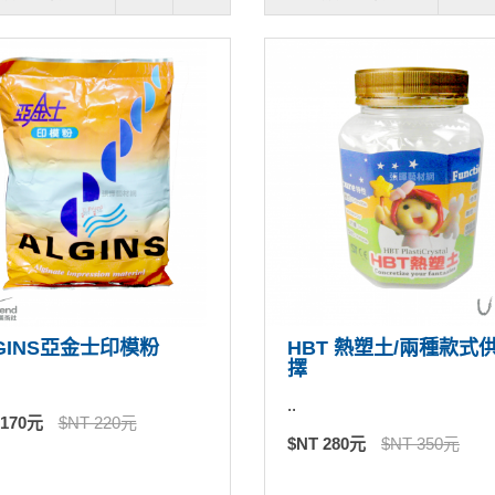
GINS亞金士印模粉
HBT 熱塑土/兩種款式
擇
..
 170元
$NT 220元
$NT 280元
$NT 350元