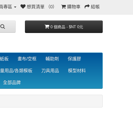
員專區
想買清單 （0）
購物車
結帳
0 個商品 - $NT 0元
/紙板
畫布/空框
輔助劑
保護膠
量用品/各類模板
刀具用品
模型材料
全部品牌