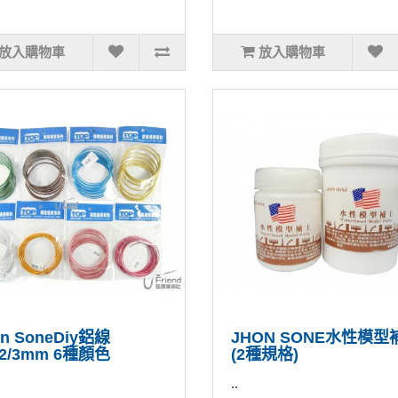
放入購物車
放入購物車
on SoneDiy鋁線
JHON SONE水性模型
2/2/3mm 6種顏色
(2種規格)
..