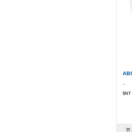
AB
..
$NT