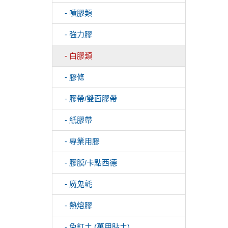
- 噴膠類
- 強力膠
- 白膠類
- 膠條
- 膠帶/雙面膠帶
- 紙膠帶
- 專業用膠
- 膠膜/卡點西德
- 魔鬼氈
- 熱熔膠
- 免釘土 (萬用貼土)