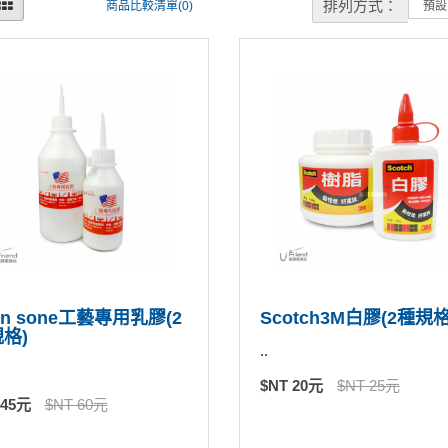
排列方式：
商品比較清單(0)
on sone工藝專用乳膠(2
Scotch3M白膠(2種規格
格)
..
$NT 20元
$NT 25元
 45元
$NT 60元