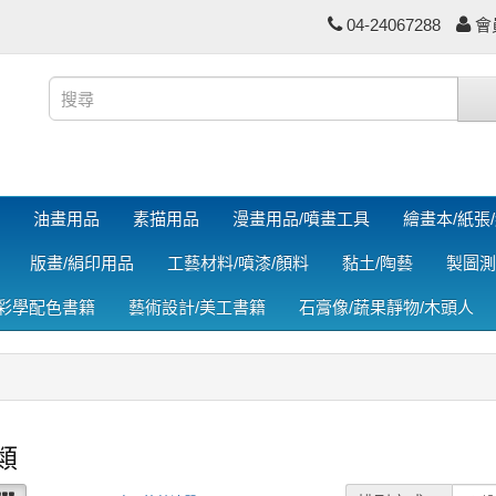
04-24067288
會
油畫用品
素描用品
漫畫用品/噴畫工具
繪畫本/紙張
版畫/絹印用品
工藝材料/噴漆/顏料
黏土/陶藝
製圖測
色彩學配色書籍
藝術設計/美工書籍
石膏像/蔬果靜物/木頭人
類