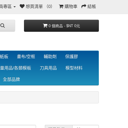
員專區
想買清單 （0）
購物車
結帳
0 個商品 - $NT 0元
/紙板
畫布/空框
輔助劑
保護膠
量用品/各類模板
刀具用品
模型材料
全部品牌