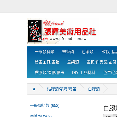
一般顏料類
畫筆類
色筆類
水彩用品
繪畫工具/畫箱
畫架類
畫板/作品袋/圖筒
黏膠類/噴膠/膠帶
DIY 工藝材料
色票/
黏膠類/噴膠/膠帶
白膠類
一般顏料類 (652)
白膠
畫筆類 (368)