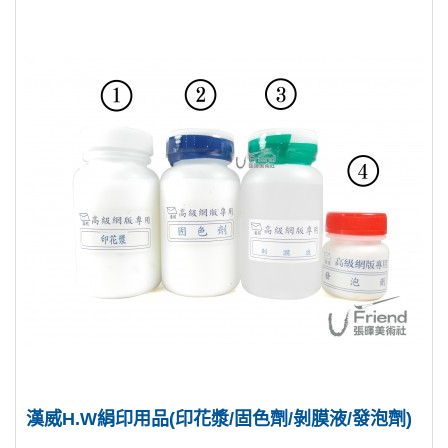
漢威H.W絹印用品(印花漿/固色劑/剝膜液/發泡劑)