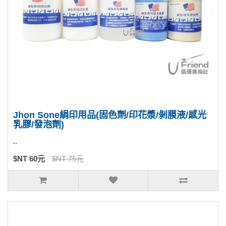
Jhon Sone絹印用品(固色劑/印花漿/剝膜液/感光
乳膠/發泡劑)
..
$NT 60元
$NT 75元