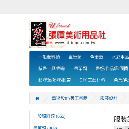
一般顏料類
畫筆類
色筆類
水彩用品
繪畫工具/畫箱
畫架類
畫板/作品袋/圖筒
黏膠類/噴膠/膠帶
DIY 工藝材料
色票/
藝術設計/美工書籍
服裝設計
一般顏料類 (652)
服裝
畫筆類 (368)