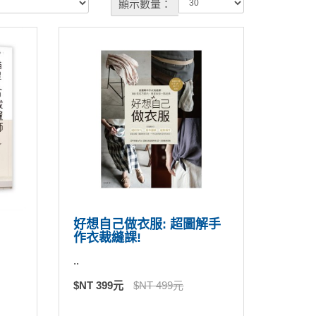
顯示數量：
好想自己做衣服: 超圖解手
作衣裁縫課!
..
$NT 399元
$NT 499元