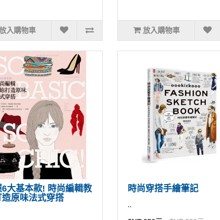
放入購物車
放入購物車
6大基本款! 時尚編輯教
時尚穿搭手繪筆記
打造原味法式穿搭
..