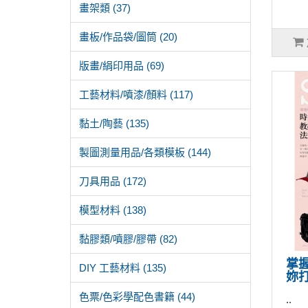
畫架類 (37)
畫板/作品袋/圖筒 (20)
版畫/絹印用品 (69)
工藝材料/噴漆/顏料 (117)
黏土/陶藝 (135)
製圖測量用品/各類模板 (144)
刀具用品 (172)
模型材料 (138)
黏膠類/噴膠/膠帶 (82)
掌握
DIY 工藝材料 (135)
妳
色票/色彩學配色書籍 (44)
..