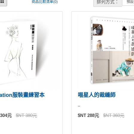
排列方式：
商品比較清單(0)
eation服裝畫練習本
喵星人的裁縫師
..
 304元
$NT 380元
$NT 288元
$NT 360元