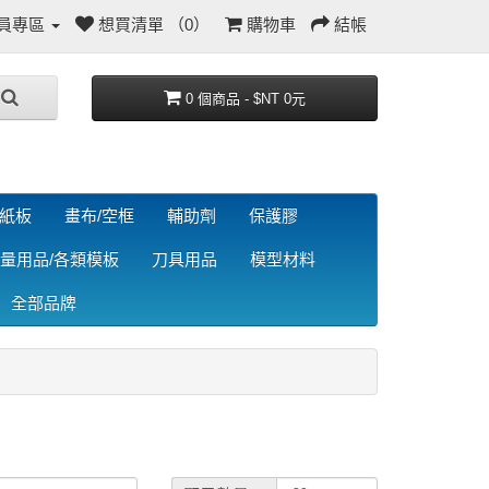
員專區
想買清單 （0）
購物車
結帳
0 個商品 - $NT 0元
/紙板
畫布/空框
輔助劑
保護膠
量用品/各類模板
刀具用品
模型材料
全部品牌