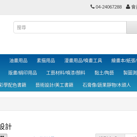
04-24067288
會
油畫用品
素描用品
漫畫用品/噴畫工具
繪畫本/紙張
版畫/絹印用品
工藝材料/噴漆/顏料
黏土/陶藝
製圖測
色彩學配色書籍
藝術設計/美工書籍
石膏像/蔬果靜物/木頭人
設計