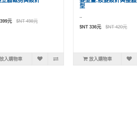
裝立體裁剪與設計
髮型畫:妝髮設計與整體
型
..
 399元
$NT 498元
$NT 336元
$NT 420元
放入購物車
放入購物車