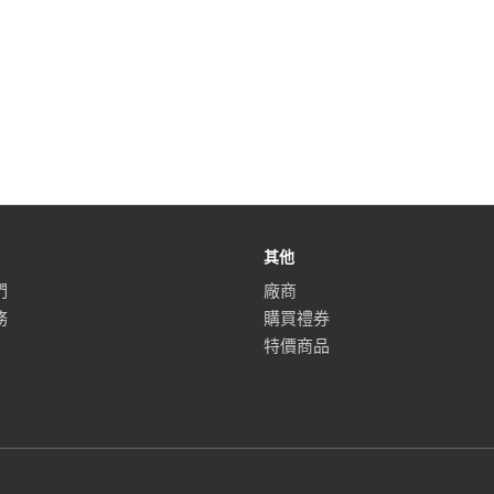
其他
們
廠商
務
購買禮券
特價商品