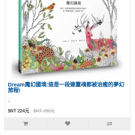
Dream魔幻國境:這是一段連靈魂都被治癒的夢幻
旅程!
..
$NT 224元
$NT 280元