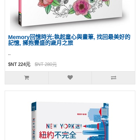
Memory回憶時光:執起童心與畫筆, 找回最美好的
記憶, 擁抱豐盛的歲月之旅
..
$NT 224元
$NT 280元