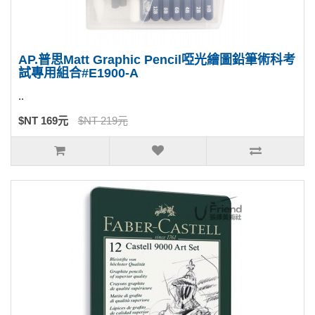
AP.普思Matt Graphic Pencil啞光繪圖鉛筆術科考
試專用組合#E1900-A
..
$NT 169元
$NT 219元