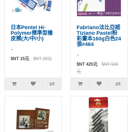
日本Pentel Hi-
Fabriano法比亞諾
Polymer標準型橡
Tiziano Pastel粉
皮擦(大/中/小)
彩畫本160g白色24
張#464
..
..
$NT 15元
$NT 20元
$NT 425元
$NT 500
元