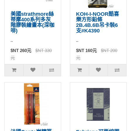
美國strathmore絲
KOH-I-NOOR酷喜
蒂摩400系列多灰
樂方形鉛條
階膠裝繪畫本(深咖
2B.4B.6B吊卡裝6
啡)
支#K4390
..
..
$NT 260元
$NT 330
$NT 160元
$NT 200
元
元