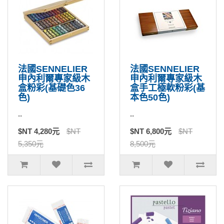
法國SENNELIER
法國SENNELIER
申內利爾專家級木
申內利爾專家級木
盒粉彩(基礎色36
盒手工極軟粉彩(基
色)
本色50色)
..
..
$NT 4,280元
$NT
$NT 6,800元
$NT
5,350元
8,500元