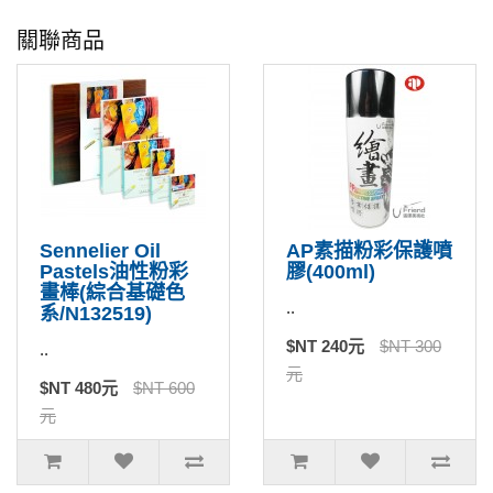
關聯商品
Sennelier Oil
AP素描粉彩保護噴
Pastels油性粉彩
膠(400ml)
畫棒(綜合基礎色
..
系/N132519)
$NT 240元
$NT 300
..
元
$NT 480元
$NT 600
元