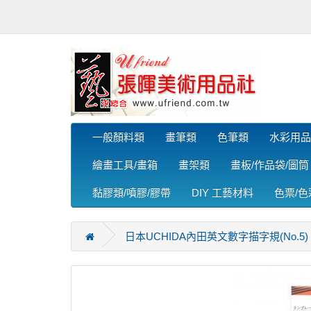
一般顏料類
畫筆類
色筆類
水彩用品
繪畫工具/畫箱
畫架類
畫板/作品袋/圖筒
黏膠類/噴膠/膠帶
DIY 工藝材料
色票/
日本UCHIDA內田英文數字描字規(No.5)