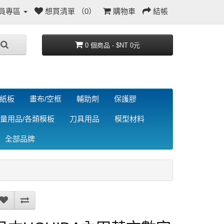
員專區
想買清單 （0）
購物車
結帳
0 個商品 - $NT 0元
/紙板
畫布/空框
輔助劑
保護膠
量用品/各類模板
刀具用品
模型材料
全部品牌