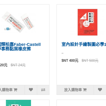
輝柏嘉Faber-Castell
室內設計手繪製圖必學
淨事務黏屑橡皮擦
..
$NT 400元
$NT 500元
 20元
$NT 24元
入購物車
放入購物車