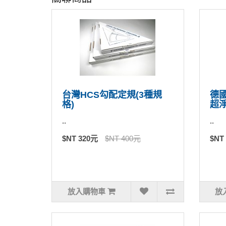
台灣HCS勾配定規(3種規
德國
格)
超
..
..
$NT 320元
$NT 400元
$NT
放入購物車
放