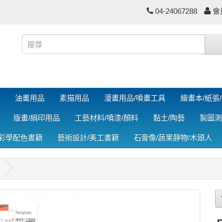
04-24067288
會
油畫用品
素描用品
漫畫用品/噴畫工具
繪畫本/紙張
版畫/絹印用品
工藝材料/噴漆/顏料
黏土/陶藝
製圖測
色彩學配色書籍
藝術設計/美工書籍
石膏像/蔬果靜物/木頭人