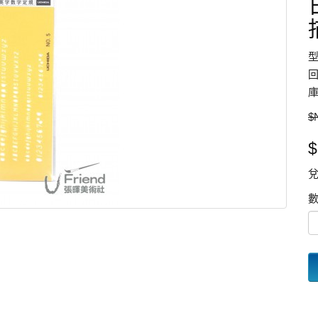
型
回
庫
$
$
兌