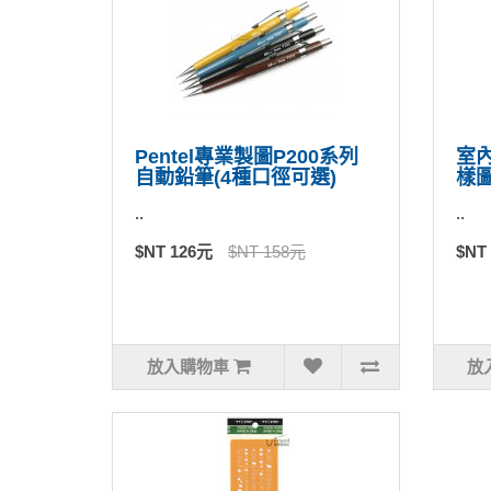
Pentel專業製圖P200系列
室
自動鉛筆(4種口徑可選)
樣
..
..
$NT 126元
$NT 158元
$NT
放入購物車
放