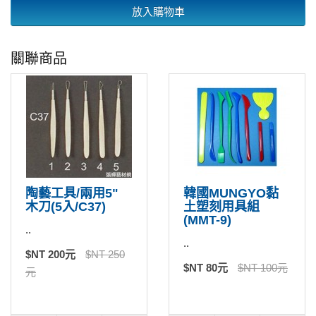
放入購物車
關聯商品
陶藝工具/兩用5"
韓國MUNGYO黏
木刀(5入/C37)
土塑刻用具組
(MMT-9)
..
..
$NT 200元
$NT 250
$NT 80元
$NT 100元
元