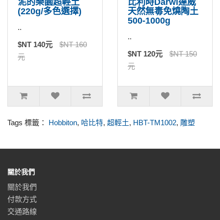
泥的樂園超輕土
比利時Darwi達威
(220g/多色選擇)
天然無毒免燒陶土
500-1000g
..
..
$NT 140元
$NT 160
$NT 120元
$NT 150
元
元
Tags 標籤：
Hobbiton
,
哈比特
,
超輕土
,
HBT-TM1002
,
雕塑
關於我們
關於我們
付款方式
交通路線