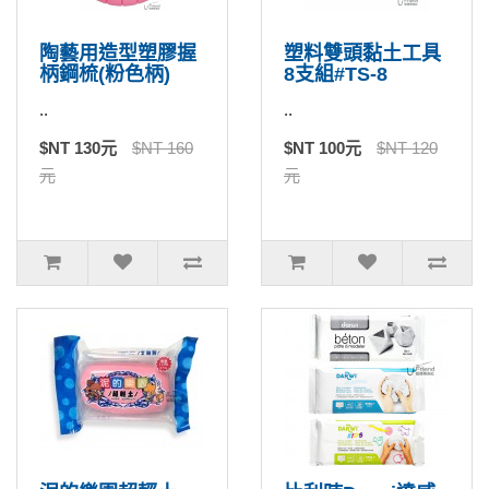
陶藝用造型塑膠握
塑料雙頭黏土工具
柄鋼梳(粉色柄)
8支組#TS-8
..
..
$NT 130元
$NT 160
$NT 100元
$NT 120
元
元