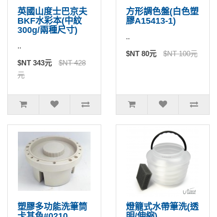
英國山度士巴京夫
方形調色盤(白色塑
BKF水彩本(中紋
膠A15413-1)
300g/兩種尺寸)
..
..
$NT 80元
$NT 100元
$NT 343元
$NT 428
元
塑膠多功能洗筆筒
燈籠式水帶筆洗(透
卡其色#0210
明/伸縮)