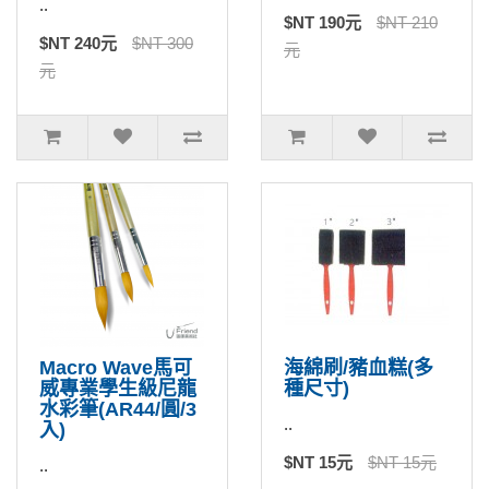
..
$NT 190元
$NT 210
$NT 240元
$NT 300
元
元
Macro Wave馬可
海綿刷/豬血糕(多
威專業學生級尼龍
種尺寸)
水彩筆(AR44/圓/3
..
入)
$NT 15元
$NT 15元
..