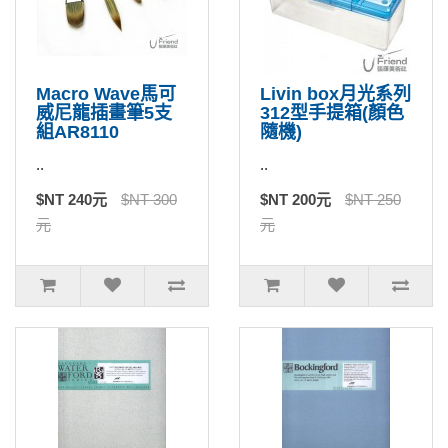
Macro Wave馬可
Livin box月光系列
威尼龍插畫筆5支
312型手提箱(顏色
組AR8110
隨機)
..
..
$NT 240元
$NT 300
$NT 200元
$NT 250
元
元