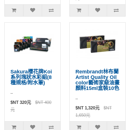
Sakura櫻花牌Koi
Rembrandt林布蘭
系列塊狀水彩組(8
Artist Quality Oil
種規格/附水筆)
color藝術家級油畫
顏料15ml盒裝10色
..
..
$NT 320元
$NT 400
$NT 1,320元
$NT
元
1,650元